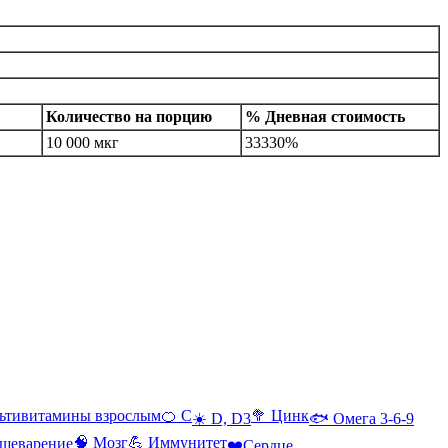
Количество на порцию
% Дневная стоимость
10 000 мкг
33330%
ьтивитамины взрослым
🍊 С
🥦 Цинк
☀️ D, D3
🐟 Омега 3-6-9
🧠 Мозг
💪 Иммунитет
щеварение
❤️Сердце