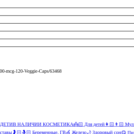
0-000-mcg-120-Veggie-Caps/63468
 ДЕТИ
В НАЛИЧИИ КОСМЕТИКА
👼🏻 Для детей
👩🏻👨🏻 Мул
уставы
🤰🏻🤱🏻 Беременные, ГВ
🍏 Железо
🌙 Здоровый сон
😋 Пи