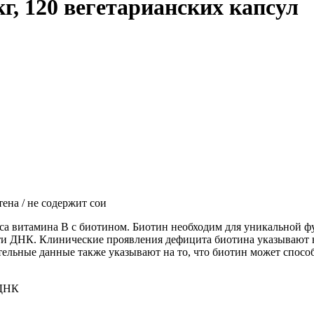
мкг, 120 вегетарианских капсул
ена / не содержит сои
екса витамина B с биотином. Биотин необходим для уникальной 
ти ДНК. Клинические проявления дефицита биотина указывают на
ельные данные также указывают на то, что биотин может спосо
 ДНК