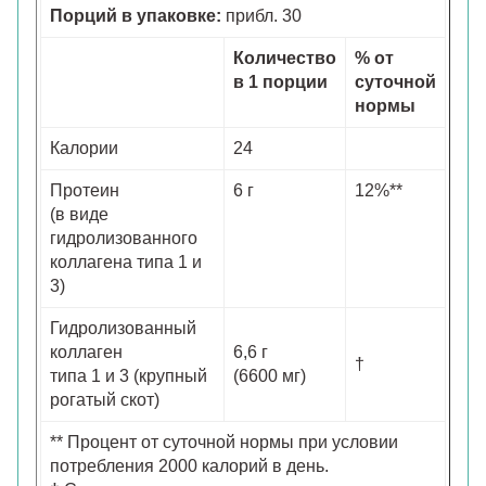
Порций в упаковке:
прибл. 30
Количество
% от
в 1 порции
суточной
нормы
Калории
24
Протеин
6 г
12%**
(в виде
гидролизованного
коллагена типа 1 и
3)
Гидролизованный
коллаген
6,6 г
†
типа 1 и 3 (крупный
(6600 мг)
рогатый скот)
** Процент от суточной нормы при условии
потребления 2000 калорий в день.