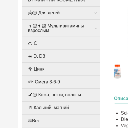
👼🏻 Для детей
👩🏻👨🏻 Мультивитамины
взрослым
🍊 С
☀️ D, D3
🥦 Цинк
🐟 Омега 3-6-9
💅🏻 Кожа, ногти, волосы
Опис
🥛 Кальций, магний
Sci
Die
⚖️Вес
Veg