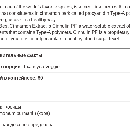
 one of the world's favorite spices, is a medicinal herb with mo
that constituents in cinnamon bark called procyanidin Type-A po
e glucose in a healthy way.
 Best Cinnamon Extract is Cinnulin PF, a water-soluble extrac
ents that contains Type-A polymers. Cinnulin PF is a proprietary p
rt of your diet to help maintain a healthy blood sugar level.
нительные факты
р порции:
1 капсула Veggie
й в контейнере:
60
кт корицы
momum burmanii) (кора)
чная доза не определена.