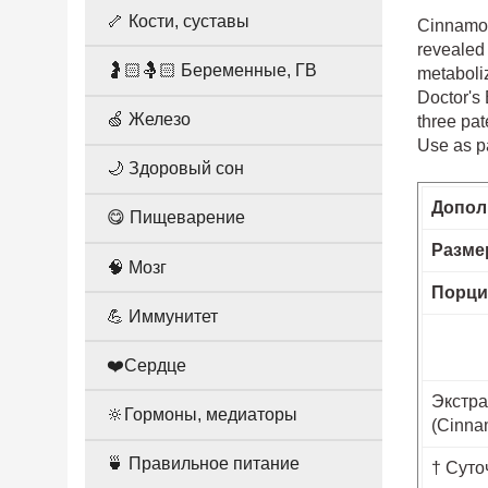
🦴 Кости, суставы
Cinnamon,
revealed 
🤰🏻🤱🏻 Беременные, ГВ
metaboliz
Doctor's
🍏 Железо
three pat
Use as pa
🌙 Здоровый сон
Допол
😋 Пищеварение
Разме
🧠 Мозг
Порци
💪 Иммунитет
❤️Сердце
Экстра
🔆Гормоны, медиаторы
(Cinna
🍵 Правильное питание
† Суто