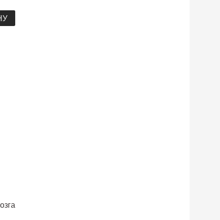
НУ
озга