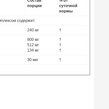
Состав
% от
порции
суточной
нормы
мплексом содержит:
240 мг
†
800 мг
†
512 мг
†
134 мг
†
30 мкг
†