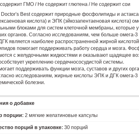
содержит ГМО / Не содержит глютена / Не содержит сои
 Doctor's Best содержит природные фосфолипиды и астакса
гексаеновая кислота) и ЭПК (эйкозапентаеновая кислота) 
льными блоками для систем клеточной мембраны, которые
ших органов. Согласно исследованиям, чем больше омега-3 
ДГК является наиболее распространенной жирной кислотой 
пидов помогает поддерживать работу сердца и мозга. Фос
ются с желудочными жидкостями и оказывают щадящее воз
собствует укреплению сердечнососудистой системы.
огает поддерживать функции мозга, суставов и других орга
ласно исследованиям, жирные кислоты ЭПК и ДГК омега-3 
емической болезни.
ния о добавке
р порции:
2 мягкие желатиновые капсулы
ество порций в упаковке:
30 порций