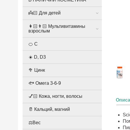
👼🏻 Для детей
👩🏻👨🏻 Мультивитамины
взрослым
🍊 С
☀️ D, D3
🥦 Цинк
🐟 Омега 3-6-9
💅🏻 Кожа, ногти, волосы
Опис
🥛 Кальций, магний
Sci
Пом
⚖️Вес
Пи