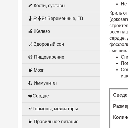
Не 
🦴 Кости, суставы
Криль от
🤰🏻🤱🏻 Беременные, ГВ
(докоза
строите
🍏 Железо
всех на
сердце. 
🌙 Здоровый сон
фосфоли
смешива
Спо
😋 Пищеварение
Пом
Сог
🧠 Мозг
иш
💪 Иммунитет
Сведе
❤️Сердце
Разме
🔆Гормоны, медиаторы
Колич
🍵 Правильное питание