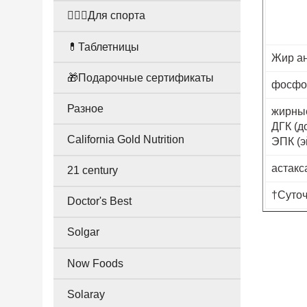
🤸🏻‍♀️Для спорта
💊Таблетницы
Жир ан
🎁Подарочные сертификаты
фосфол
Разное
жирные
ДГК (д
California Gold Nutrition
ЭПК (э
астакс
21 century
†Суточ
Doctor's Best
Solgar
Now Foods
Solaray