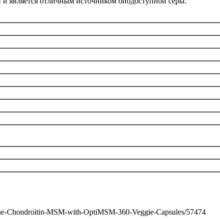
 и является отличным источником биодоступной серы.
amine-Chondroitin-MSM-with-OptiMSM-360-Veggie-Capsules/57474