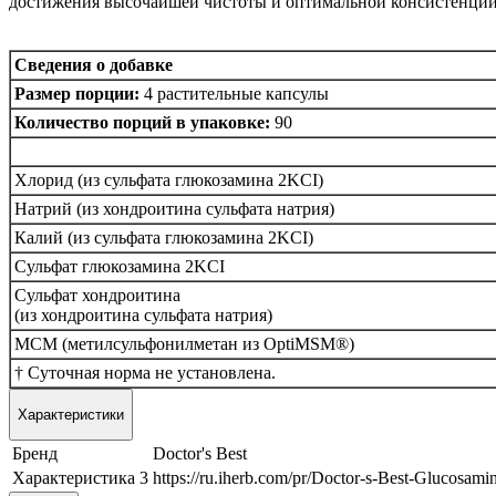
достижения высочайшей чистоты и оптимальной консистенции
Сведения о добавке
Размер порции:
4 растительные капсулы
Количество порций в упаковке:
90
Хлорид (из сульфата глюкозамина 2KCI)
Натрий (из хондроитина сульфата натрия)
Калий (из сульфата глюкозамина 2KCI)
Сульфат глюкозамина 2KCI
Сульфат хондроитина
(из хондроитина сульфата натрия)
МСМ (метилсульфонилметан из OptiMSM®)
† Суточная норма не установлена.
Характеристики
Бренд
Doctor's Best
Характеристика 3
https://ru.iherb.com/pr/Doctor-s-Best-Glucos