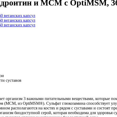
ондроитин и МСМ с OptiMSM, 3
ои
ти суставов
ивает организм 3 важными питательными веществами, которые по
ом (МСМ, из OptiMSM®). Сульфат глюкозамина способствует ул
вном располагаются на костях и рядом с суставами и состоят п
ганизм биодоступной серой, которая необходима для здоровья 