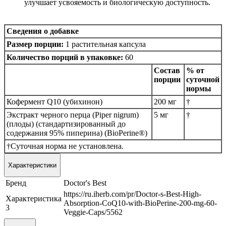
улучшает усвояемость и биологическую доступность.
Сведения о добавке
Размер порции:
1 растительная капсула
Количество порций в упаковке:
60
Состав
% от
порции
суточной
нормы
Кофермент Q10 (убихинон)
200 мг
†
Экстракт черного перца (Piper nigrum)
5 мг
†
(плоды) (стандартизированный до
содержания 95% пиперина) (BioPerine®)
†Суточная норма не установлена.
Характеристики
Бренд
Doctor's Best
https://ru.iherb.com/pr/Doctor-s-Best-High-
Характеристика
Absorption-CoQ10-with-BioPerine-200-mg-60-
3
Veggie-Caps/5562