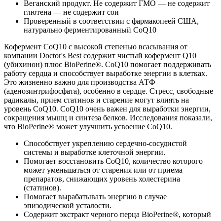
Веганский продукт. Не содержит ГМО — не содержит
глютена — не содержит сои
Проверенный в соответствии с фармакопеей США,
натурально ферментированный CoQ10
Кофермент CoQ10 с высокой степенью всасывания от
компании Doctor's Best содержит чистый кофермент Q10
(убихинон) плюс BioPerine®. CoQ10 помогает поддерживать
работу сердца и способствует выработке энергии в клетках.
Это жизненно важно для производства АТФ
(аденозинтрифосфата), особенно в сердце. Стресс, свободные
радикалы, прием статинов и старение могут влиять на
уровень CoQ10. CoQ10 очень важен для выработки энергии,
сокращения мышц и синтеза белков. Исследования показали,
что BioPerine® может улучшить усвоение CoQ10.
Способствует укреплению сердечно-сосудистой
системы и выработке клеточной энергии.
Помогает восстановить CoQ10, количество которого
может уменьшаться от старения или от приема
препаратов, снижающих уровень холестерина
(статинов).
Помогает вырабатывать энергию в случае
эпизодической усталости.
Содержит экстракт черного перца BioPerine®, который