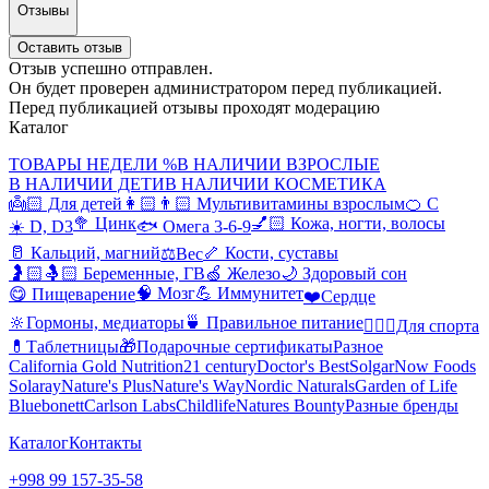
Отзывы
Оставить отзыв
Отзыв успешно отправлен.
Он будет проверен администратором перед публикацией.
Перед публикацией отзывы проходят модерацию
Каталог
ТОВАРЫ НЕДЕЛИ %
В НАЛИЧИИ ВЗРОСЛЫЕ
В НАЛИЧИИ ДЕТИ
В НАЛИЧИИ КОСМЕТИКА
👼🏻 Для детей
👩🏻👨🏻 Мультивитамины взрослым
🍊 С
🥦 Цинк
💅🏻 Кожа, ногти, волосы
☀️ D, D3
🐟 Омега 3-6-9
🥛 Кальций, магний
🦴 Кости, суставы
⚖️Вес
🤰🏻🤱🏻 Беременные, ГВ
🍏 Железо
🌙 Здоровый сон
🧠 Мозг
💪 Иммунитет
😋 Пищеварение
❤️Сердце
🔆Гормоны, медиаторы
🍵 Правильное питание
🤸🏻‍♀️Для спорта
💊Таблетницы
🎁Подарочные сертификаты
Разное
California Gold Nutrition
21 century
Doctor's Best
Solgar
Now Foods
Solaray
Nature's Plus
Nature's Way
Nordic Naturals
Garden of Life
Bluebonett
Carlson Labs
Childlife
Natures Bounty
Разные бренды
Каталог
Контакты
+998 99 157-35-58