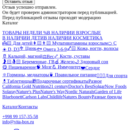
Оставить отзыв
Отзыв успешно отправлен.
Он будет проверен администратором перед публикацией.
Перед публикацией отзывы проходят модерацию
Каталог
ТОВАРЫ НЕДЕЛИ %
В НАЛИЧИИ ВЗРОСЛЫЕ
В НАЛИЧИИ ДЕТИ
В НАЛИЧИИ КОСМЕТИКА
👼🏻 Для детей
👩🏻👨🏻 Мультивитамины взрослым
🍊 С
🥦 Цинк
💅🏻 Кожа, ногти, волосы
☀️ D, D3
🐟 Омега 3-6-9
🥛 Кальций, магний
🦴 Кости, суставы
⚖️Вес
🤰🏻🤱🏻 Беременные, ГВ
🍏 Железо
🌙 Здоровый сон
🧠 Мозг
💪 Иммунитет
😋 Пищеварение
❤️Сердце
🔆Гормоны, медиаторы
🍵 Правильное питание
🤸🏻‍♀️Для спорта
💊Таблетницы
🎁Подарочные сертификаты
Разное
California Gold Nutrition
21 century
Doctor's Best
Solgar
Now Foods
Solaray
Nature's Plus
Nature's Way
Nordic Naturals
Garden of Life
Bluebonett
Carlson Labs
Childlife
Natures Bounty
Разные бренды
Каталог
Контакты
+998 99 157-35-58
info@vita-box.ru