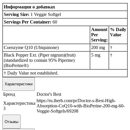
Информация о добавках
Serving Size:
1 Veggie Softgel
Servings Per Container:
60
Amount
% Daily
Per
Value
Serving:
Coenzyme Q10 (Ubiquinone)
200 mg
†
Black Pepper Ext. (Piper nigrum)(fruit)
5 mg
†
(standardized to contain 95% Piperine)
(BioPerine®)
† Daily Value not established.
Характеристики
Бренд
Doctor's Best
https://ru.iherb.com/pr/Doctor-s-Best-High-
Характеристика
Absorption-CoQ10-with-BioPerine-200-mg-60-
3
Veggie-Softgels/69208
Отзывы