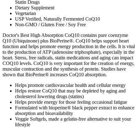
Statin Drugs
Dietary Supplement
Vegetarian
USP Verified, Naturally Fermented CoQ10
Non-GMO / Gluten Free / Soy Free
Doctor's Best High Absorption CoQ10 contains pure coenzyme
Q10 (Ubiquinone) plus BioPerine®. CoQ10 helps support heart
function and helps promote energy production in the cells. It is vital
to the production of ATP (adenosine triphosphate), especially in the
heart. Stress, free radicals, statin medications and aging can impact
COQ10 levels. CoQ10 is very important for the creation of energy,
muscular contraction and the synthesis of protein. Studies have
shown that BioPerine® increases CoQ10 absorption.
Helps promote cardiovascular health and cellular energy
Helps restore CoQ10 that may be depleted by aging and
cholesterol lowering drugs (statins)
Helps provide energy for those feeling occasional fatigue
Formulated with bioperine® black pepper extract to enhance
absorption and bioavailability
Veggie Softgels, made a gelatin-free alternative to suit your
lifestyle