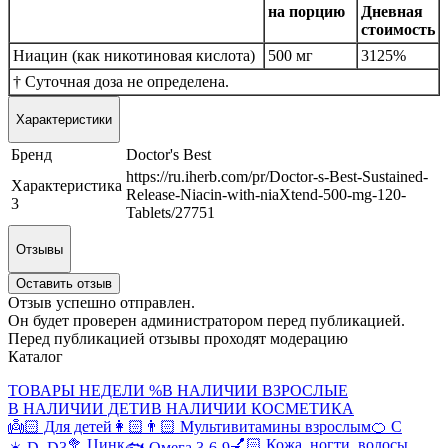
на порцию
Дневная
стоимость
Ниацин (как никотиновая кислота)
500 мг
3125%
† Суточная доза не определена.
Характеристики
Бренд
Doctor's Best
https://ru.iherb.com/pr/Doctor-s-Best-Sustained-
Характеристика
Release-Niacin-with-niaXtend-500-mg-120-
3
Tablets/27751
Отзывы
Оставить отзыв
Отзыв успешно отправлен.
Он будет проверен администратором перед публикацией.
Перед публикацией отзывы проходят модерацию
Каталог
ТОВАРЫ НЕДЕЛИ %
В НАЛИЧИИ ВЗРОСЛЫЕ
В НАЛИЧИИ ДЕТИ
В НАЛИЧИИ КОСМЕТИКА
👼🏻 Для детей
👩🏻👨🏻 Мультивитамины взрослым
🍊 С
🥦 Цинк
💅🏻 Кожа, ногти, волосы
☀️ D, D3
🐟 Омега 3-6-9