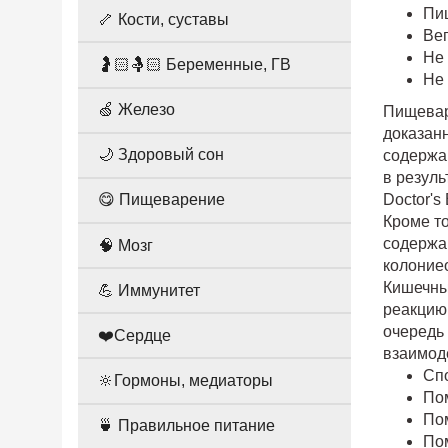
Пи
🦴 Кости, суставы
Вег
Не
🤰🏻🤱🏻 Беременные, ГВ
Не
🍏 Железо
Пищевари
доказан
🌙 Здоровый сон
содержащ
в резул
Doctor's
😋 Пищеварение
Кроме т
содержа
🧠 Мозг
колоние
Кишечны
💪 Иммунитет
реакцию
очередь
❤️Сердце
взаимод
Сп
🔆Гормоны, медиаторы
По
По
🍵 Правильное питание
По