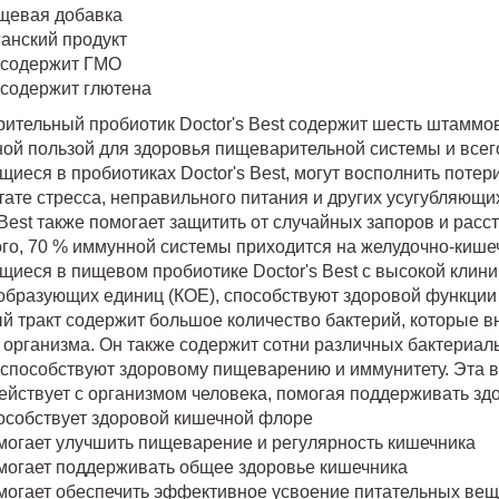
щевая добавка
анский продукт
 содержит ГМО
 содержит глютена
тельный пробиотик Doctor's Best содержит шесть штаммов п
ной пользой для здоровья пищеварительной системы и всег
иеся в пробиотиках Doctor's Best, могут восполнить поте
ьтате стресса, неправильного питания и других усугубляю
 Best также помогает защитить от случайных запоров и рас
ого, 70 % иммунной системы приходится на желудочно-кише
щиеся в пищевом пробиотике Doctor's Best с высокой клин
образующих единиц (КОЕ), способствуют здоровой функции 
й тракт содержит большое количество бактерий, которые 
 организма. Он также содержит сотни различных бактериа
 способствуют здоровому пищеварению и иммунитету. Эта 
ействует с организмом человека, помогая поддерживать зд
особствует здоровой кишечной флоре
могает улучшить пищеварение и регулярность кишечника
могает поддерживать общее здоровье кишечника
могает обеспечить эффективное усвоение питательных вещ