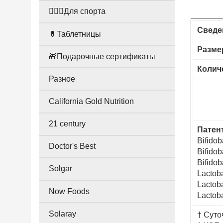
🤸🏻‍♀️Для спорта
Сведе
💊Таблетницы
Разме
🎁Подарочные сертификаты
Колич
Разное
California Gold Nutrition
21 century
Патен
Bifido
Doctor's Best
Bifidob
Bifidob
Solgar
Lactob
Lactoba
Now Foods
Lactob
Solaray
† Суто