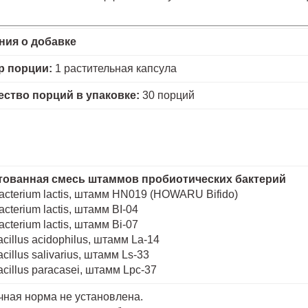
ния о добавке
р порции:
1 растительная капсула
ество порций в упаковке:
30 порций
тованная смесь штаммов пробиотических бактерий
bacterium lactis, штамм HN019 (HOWARU Bifido)
acterium lactis, штамм BI-04
acterium lactis, штамм Bi-07
acillus acidophilus, штамм La-14
cillus salivarius, штамм Ls-33
acillus paracasei, штамм Lpc-37
чная норма не установлена.