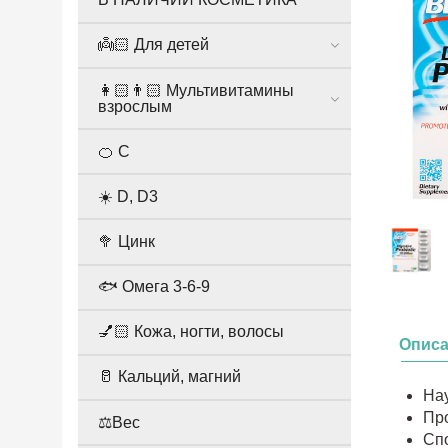
👼🏻 Для детей
👩🏻👨🏻 Мультивитамины
взрослым
🍊 С
☀️ D, D3
🥦 Цинк
🐟 Омега 3-6-9
💅🏻 Кожа, ногти, волосы
Опис
🥛 Кальций, магний
На
Пр
⚖️Вес
Сп