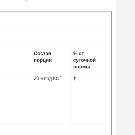
Состав
% от
порции
суточной
нормы
20 млрд КОЕ
†