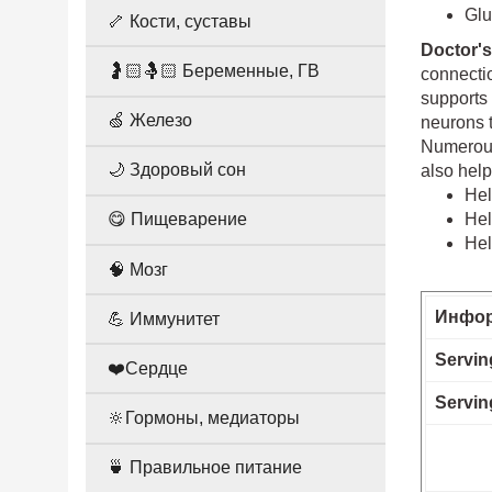
Glu
🦴 Кости, суставы
Doctor's
🤰🏻🤱🏻 Беременные, ГВ
connectio
supports 
🍏 Железо
neurons 
Numerous 
🌙 Здоровый сон
also help
Hel
Hel
😋 Пищеварение
Hel
🧠 Мозг
Инфор
💪 Иммунитет
Servin
❤️Сердце
Servin
🔆Гормоны, медиаторы
🍵 Правильное питание