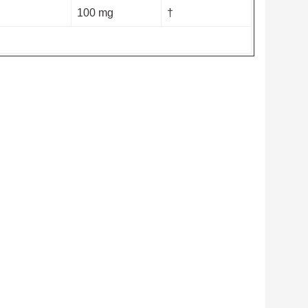
100 mg
†