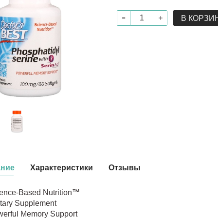
В КОРЗИ
ание
Характеристики
Отзывы
ence-Based Nutrition™
tary Supplement
erful Memory Support