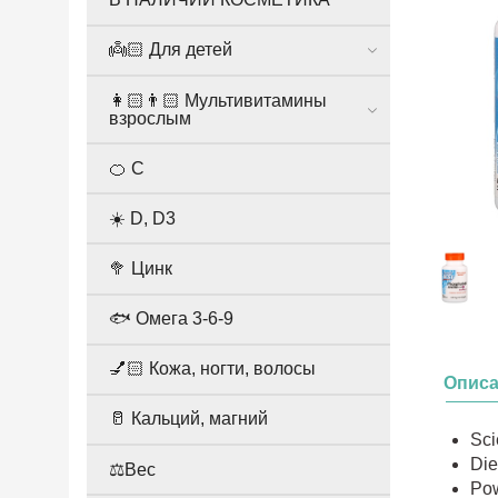
👼🏻 Для детей
👩🏻👨🏻 Мультивитамины
взрослым
🍊 С
☀️ D, D3
🥦 Цинк
🐟 Омега 3-6-9
💅🏻 Кожа, ногти, волосы
Опис
🥛 Кальций, магний
Sci
Die
⚖️Вес
Pow