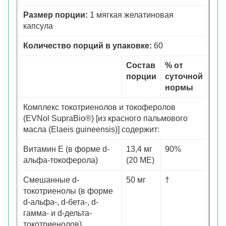
Размер порции:
1 мягкая желатиновая
капсула
Количество порций в упаковке:
60
Состав
% от
порции
суточной
нормы
Комплекс токотриенолов и токоферолов
(EVNol SupraBio®) [из красного пальмового
масла (Elaeis guineensis)] содержит:
Витамин E (в форме d-
13,4 мг
90%
альфа-токоферола)
(20 МЕ)
Смешанные d-
50 мг
†
токотриенолы (в форме
d-альфа-, d-бета-, d-
гамма- и d-дельта-
токотриенолов)