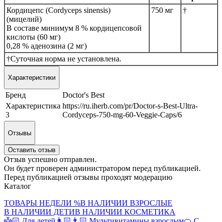
Кордицепс (Cordyceps sinensis)
750 мг
†
(мицелий)
В составе минимум 8 % кордицепсовой
кислоты (60 мг)
0,28 % аденозина (2 мг)
†Суточная норма не установлена.
Характеристики
Бренд
Doctor's Best
Характеристика
https://ru.iherb.com/pr/Doctor-s-Best-Ultra-
3
Cordyceps-750-mg-60-Veggie-Caps/6
Отзывы
Оставить отзыв
Отзыв успешно отправлен.
Он будет проверен администратором перед публикацией.
Перед публикацией отзывы проходят модерацию
Каталог
ТОВАРЫ НЕДЕЛИ %
В НАЛИЧИИ ВЗРОСЛЫЕ
В НАЛИЧИИ ДЕТИ
В НАЛИЧИИ КОСМЕТИКА
👼🏻 Для детей
👩🏻👨🏻 Мультивитамины взрослым
🍊 С