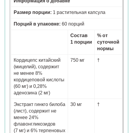
Информация о добавке
Размер порции:
1 растительная капсула
Порций в упаковке:
60 порций
Состав
% от
1 порции
суточной
нормы
Кордицепс китайский
750 мг
†
(мицелий), содержит
не менее 8%
кордицеповой кислоты
(60 мг) и 0,28%
аденозина (2 мг)
Экстракт гинкго билоба
30 мг
†
(лист), содержит не
менее 24%
флавонгликозидов
(7 мг) и 6% терпеновых