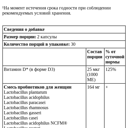
¹На момент истечения срока годности при соблюдении
рекомендуемых условий хранения.
Сведения о добавке
Размер порции:
2 капсулы
Количество порций в упаковке:
30
Состав
% от
порции
суточной
нормы
Витамин D* (в форме D3)
25 мкг
125%
(1000
МЕ)
Смесь пробиотиков для женщин
164 мг
+
Lactobacillus plantarum
Lactobacillus acidophilus
Lactobacillus paracasei
Lactobacillus rhamnosus
Lactobacillus gasseri
Lactobacillus casei
Lactobacillus acidophilus NCFM®