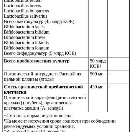
Lactobacillus reuteri
Lactobacillus brevis
Lactobacillus bulgaricus
Lactobacillus salivarius
Всего лактокультур (45 млрд КОЕ)
Bifidobacterium lactis
Bifidobacterium bifidum
Bifidobacterium breve
Bifidobacterium infantis
Bifidobacterium longum
Всего бифидокультур (5 млрд КОЕ)
Всего пробиотических культур
50 млрд
КОЕ¹
Органический ингредиент Pacran® из
500 мг
+
цельной клюквы (ягоды)
Смесь органической пребиотической
439 мг
+
клетчатки
Органический картофель [резистентный
крахмал] (клубень), органическая
клетчатка акации (A. senegal)
+Суточная норма не установлена.
¹На момент истечения срока годности при соблюдении
рекомендуемых условий хранения.
*Raw Food-Created Nutrients™