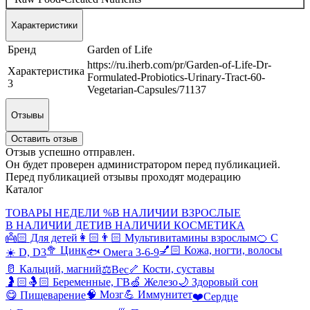
Характеристики
Бренд
Garden of Life
https://ru.iherb.com/pr/Garden-of-Life-Dr-
Характеристика
Formulated-Probiotics-Urinary-Tract-60-
3
Vegetarian-Capsules/71137
Отзывы
Оставить отзыв
Отзыв успешно отправлен.
Он будет проверен администратором перед публикацией.
Перед публикацией отзывы проходят модерацию
Каталог
ТОВАРЫ НЕДЕЛИ %
В НАЛИЧИИ ВЗРОСЛЫЕ
В НАЛИЧИИ ДЕТИ
В НАЛИЧИИ КОСМЕТИКА
👼🏻 Для детей
👩🏻👨🏻 Мультивитамины взрослым
🍊 С
🥦 Цинк
💅🏻 Кожа, ногти, волосы
☀️ D, D3
🐟 Омега 3-6-9
🥛 Кальций, магний
🦴 Кости, суставы
⚖️Вес
🤰🏻🤱🏻 Беременные, ГВ
🍏 Железо
🌙 Здоровый сон
🧠 Мозг
💪 Иммунитет
😋 Пищеварение
❤️Сердце