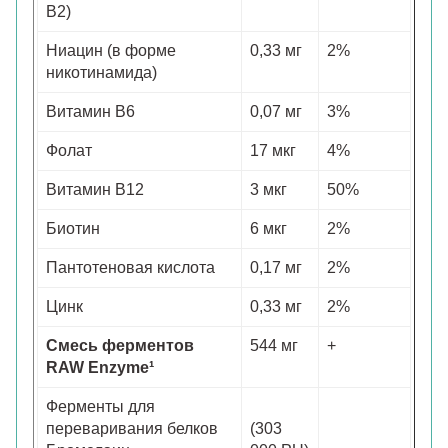
B2)
Ниацин (в форме
0,33 мг
2%
никотинамида)
Витамин B6
0,07 мг
3%
Фолат
17 мкг
4%
Витамин B12
3 мкг
50%
Биотин
6 мкг
2%
Пантотеновая кислота
0,17 мг
2%
Цинк
0,33 мг
2%
Смесь ферментов
544 мг
+
RAW Enzyme¹
Ферменты для
переваривания белков
(303