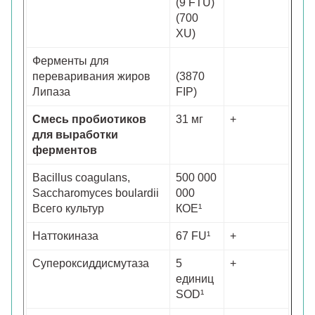
(9 FTU)
(700
XU)
Ферменты для
переваривания жиров
(3870
Липаза
FIP)
Смесь пробиотиков
31 мг
+
для выработки
ферментов
Bacillus coagulans,
500 000
Saccharomyces boulardii
000
Всего культур
КОЕ¹
Наттокиназа
67 FU¹
+
Супероксиддисмутаза
5
+
единиц
SOD¹