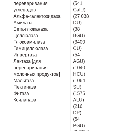
переваривания
(541
углеводов
GaIU)
Альфа-галактозидаза
(27 038
Амилаза
DU)
Бета-глюканaза
(38
Целлюлаза
BGU)
Глюкоамилаза
(3400
Гемицеллюлаза
CU)
Инвертаза
(54
Лактаза [для
AGU)
переваривания
(1040
молочных продуктов]
HCU)
Мальтаза
(1064
Пектиназа
SU)
Фитаза
(1575
Ксиланаза
ALU)
(216
DP)
(54
PGU)