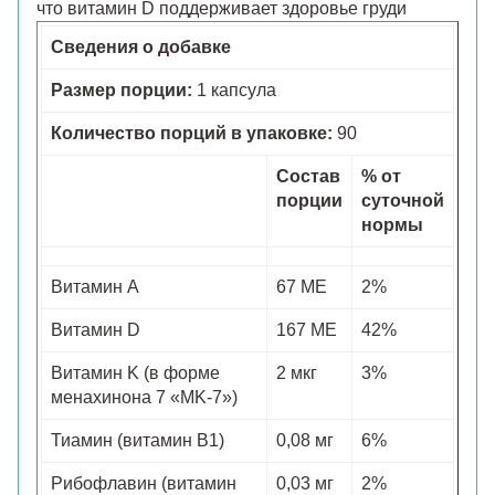
что витамин D поддерживает здоровье груди
Сведения о добавке
Размер порции:
1 капсула
Количество порций в упаковке:
90
Состав
% от
порции
суточной
нормы
Витамин A
67 МЕ
2%
Витамин D
167 МЕ
42%
Витамин K (в форме
2 мкг
3%
менахинона 7 «MK-7»)
Тиамин (витамин B1)
0,08 мг
6%
Рибофлавин (витамин
0,03 мг
2%