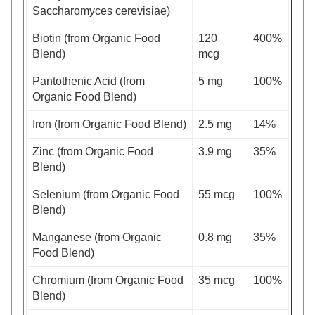
Saccharomyces cerevisiae)
Biotin (from Organic Food
120
400%
Blend)
mcg
Pantothenic Acid (from
5 mg
100%
Organic Food Blend)
Iron (from Organic Food Blend)
2.5 mg
14%
Zinc (from Organic Food
3.9 mg
35%
Blend)
Selenium (from Organic Food
55 mcg
100%
Blend)
Manganese (from Organic
0.8 mg
35%
Food Blend)
Chromium (from Organic Food
35 mcg
100%
Blend)