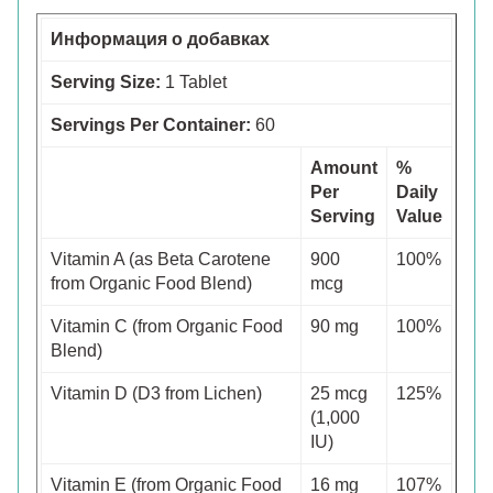
Информация о добавках
Serving Size:
1 Tablet
Servings Per Container:
60
Amount
%
Per
Daily
Serving
Value
Vitamin A (as Beta Carotene
900
100%
from Organic Food Blend)
mcg
Vitamin C (from Organic Food
90 mg
100%
Blend)
Vitamin D (D3 from Lichen)
25 mcg
125%
(1,000
IU)
Vitamin E (from Organic Food
16 mg
107%