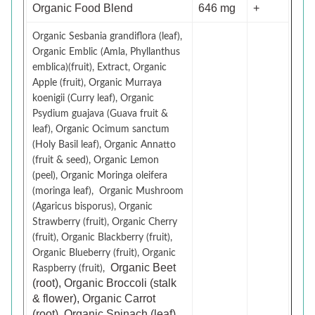
Organic Food Blend
646 mg
+
Organic Sesbania grandiflora (leaf),
Organic Emblic (Amla, Phyllanthus
emblica)(fruit), Extract, Organic
Apple (fruit), Organic Murraya
koenigii (Curry leaf), Organic
Psydium guajava (Guava fruit &
leaf), Organic Ocimum sanctum
(Holy Basil leaf), Organic Annatto
(fruit & seed),
Organic Lemon
(peel),
Organic Moringa oleifera
(moringa leaf),
Organic Mushroom
(Agaricus bisporus), Organic
Strawberry (fruit), Organic Cherry
(fruit), Organic Blackberry (fruit),
Organic Blueberry (fruit), Organic
Organic Beet
Raspberry (fruit),
(root), Organic Broccoli (stalk
& flower), Organic Carrot
(root), Organic Spinach (leaf),