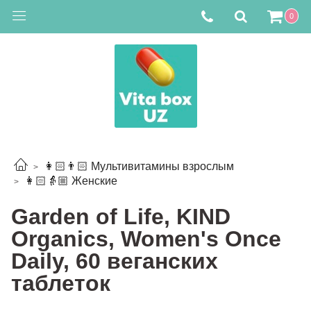
0
👩🏻👨🏻 Мультивитамины взрослым
👩🏻👵🏼 Женские
Garden of Life, KIND
Organics, Women's Once
Daily, 60 веганских
таблеток