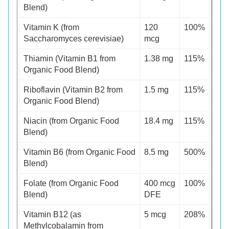
Blend)
Vitamin K (from
120
100%
Saccharomyces cerevisiae)
mcg
Thiamin (Vitamin B1 from
1.38 mg
115%
Organic Food Blend)
Riboflavin (Vitamin B2 from
1.5 mg
115%
Organic Food Blend)
Niacin (from Organic Food
18.4 mg
115%
Blend)
Vitamin B6 (from Organic Food
8.5 mg
500%
Blend)
Folate (from Organic Food
400 mcg
100%
Blend)
DFE
Vitamin B12 (as
5 mcg
208%
Methylcobalamin from