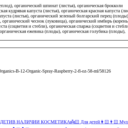
еплод), органический шпинат (листья), органическая брокколи
ая кудрявая капуста (листья), органическая красная капуста (лис
апуста (листья), органический зеленый болгарский перец (плоды)
, органический чеснок (луковица), органический имбирь (корень
ста (соцветия и стебли), органическая спаржа (соцветия и стебли
органическая ежевика (плоды), органическая голубика (плоды),
-Organics-B-12-Organic-Spray-Raspberry-2-fl-oz-58-ml/58126
 ДЕТИ
В НАЛИЧИИ КОСМЕТИКА
👼🏻 Для детей
👩🏻👨🏻 Мул