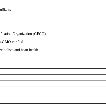
tilizers
rtification Organization (GFCO)
on-GMO verified.
tabolism and heart health.