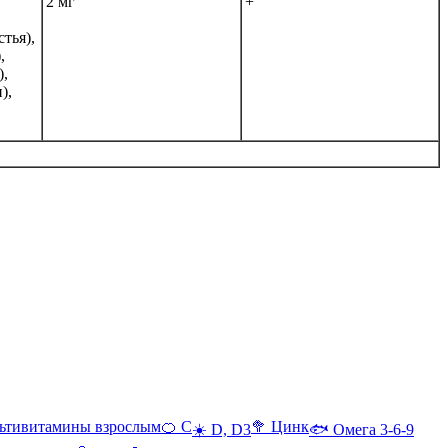
2 мг
+
тья),
,
),
),
ьтивитамины взрослым
🍊 С
🥦 Цинк
☀️ D, D3
🐟 Омега 3-6-9