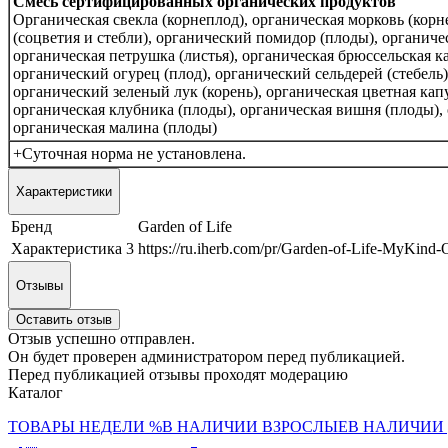
Смесь сертифицированных органических продуктов
Органическая свекла (корнеплод), органическая морковь (корн
(соцветия и стебли), органический помидор (плоды), органическ
органическая петрушка (листья), органическая брюссельская к
органический огурец (плод), органический сельдерей (стебель)
органический зеленый лук (корень), органическая цветная капу
органическая клубника (плоды), органическая вишня (плоды), 
органическая малина (плоды)
+Суточная норма не установлена.
Характеристики
Бренд
Garden of Life
Характеристика 3
https://ru.iherb.com/pr/Garden-of-Life-MyKind
Отзывы
Оставить отзыв
Отзыв успешно отправлен.
Он будет проверен администратором перед публикацией.
Перед публикацией отзывы проходят модерацию
Каталог
ТОВАРЫ НЕДЕЛИ %
В НАЛИЧИИ ВЗРОСЛЫЕ
В НАЛИЧИИ