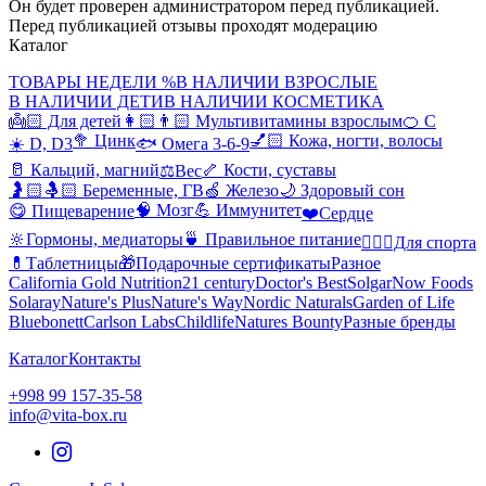
Он будет проверен администратором перед публикацией.
Перед публикацией отзывы проходят модерацию
Каталог
ТОВАРЫ НЕДЕЛИ %
В НАЛИЧИИ ВЗРОСЛЫЕ
В НАЛИЧИИ ДЕТИ
В НАЛИЧИИ КОСМЕТИКА
👼🏻 Для детей
👩🏻👨🏻 Мультивитамины взрослым
🍊 С
🥦 Цинк
💅🏻 Кожа, ногти, волосы
☀️ D, D3
🐟 Омега 3-6-9
🥛 Кальций, магний
🦴 Кости, суставы
⚖️Вес
🤰🏻🤱🏻 Беременные, ГВ
🍏 Железо
🌙 Здоровый сон
🧠 Мозг
💪 Иммунитет
😋 Пищеварение
❤️Сердце
🔆Гормоны, медиаторы
🍵 Правильное питание
🤸🏻‍♀️Для спорта
💊Таблетницы
🎁Подарочные сертификаты
Разное
California Gold Nutrition
21 century
Doctor's Best
Solgar
Now Foods
Solaray
Nature's Plus
Nature's Way
Nordic Naturals
Garden of Life
Bluebonett
Carlson Labs
Childlife
Natures Bounty
Разные бренды
Каталог
Контакты
+998 99 157-35-58
info@vita-box.ru