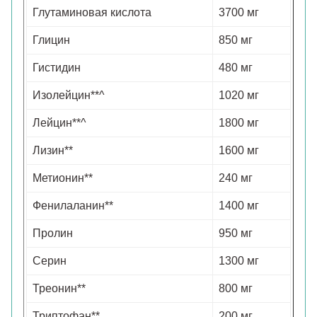
Глутаминовая кислота
3700 мг
Глицин
850 мг
Гистидин
480 мг
Изолейцин**^
1020 мг
Лейцин**^
1800 мг
Лизин**
1600 мг
Метионин**
240 мг
Фенилаланин**
1400 мг
Пролин
950 мг
Серин
1300 мг
Треонин**
800 мг
Триптофан**
200 мг