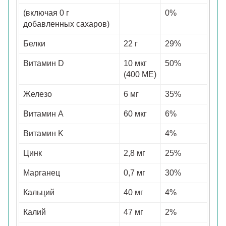
(включая 0 г
0%
добавленных сахаров)
Белки
22 г
29%
Витамин D
10 мкг
50%
(400 МЕ)
Железо
6 мг
35%
Витамин A
60 мкг
6%
Витамин K
4%
Цинк
2,8 мг
25%
Марганец
0,7 мг
30%
Кальций
40 мг
4%
Калий
47 мг
2%