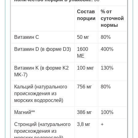
Состав
% от
порции
суточной
нормы
Витамин С
50 мг
80%
Витамин D (в форме D3)
1600
400%
МЕ
Витамин K (в форме K2
100 мкг
130%
MK-7)
Кальций (натурального
756 мг
80%
происхождения из
морских водорослей)
Магний**
386 мг
100%
Стронций (натурального
3,8 мг
+
происхождения из
морских водорослей)