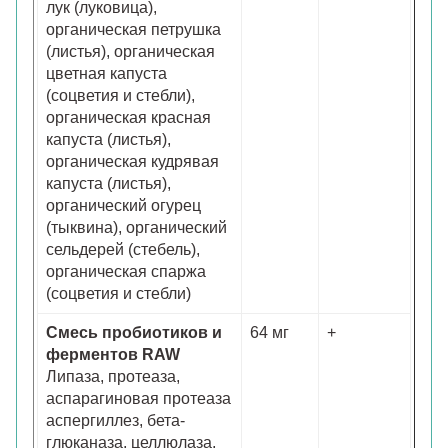
лук (луковица),
органическая петрушка
(листья), органическая
цветная капуста
(соцветия и стебли),
органическая красная
капуста (листья),
органическая кудрявая
капуста (листья),
органический огурец
(тыквина), органический
сельдерей (стебель),
органическая спаржа
(соцветия и стебли)
Смесь пробиотиков и
64 мг
+
ферментов RAW
Липаза, протеаза,
аспарагиновая протеаза
аспергиллез, бета-
глюканaза, целлюлаза,