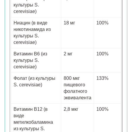
культуры S.
cerevisiae)
Ниацин (в виде
18 мг
100%
никотинамида из
культуры S.
cerevisiae)
Витамин B6 (из
2 мг
100%
культуры S.
cerevisiae)
Фолат (из культуры
800 мкг
133%
S. cerevisiae)
пищевого
фолатного
эквивалента
Витамин B12 (в
2,8 мкг
100%
виде
метилкобаламина
из культуры S.