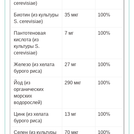
cerevisiae)
Биотин (из культуры
35 мкг
100%
S. cerevisiae)
Пантотеновая
7 мг
100%
кислота (из
культуры S.
cerevisiae)
Железо (из хелата
27 мг
100%
бурого риса)
Йод (из
290 мкг
100%
органических
морских
водорослей)
Цинк (из хелата
13 мг
100%
бурого риса)
Селен (из культуры
70 мкг
100%