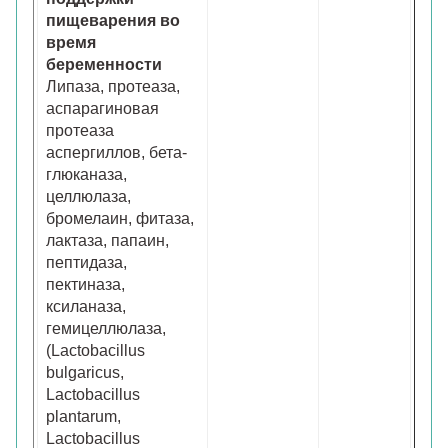
пищеварения во
время
беременности
Липаза, протеаза,
аспарагиновая
протеаза
аспергиллов, бета-
глюканaза,
целлюлаза,
бромелаин, фитаза,
лактаза, папаин,
пептидаза,
пектиназа,
ксиланаза,
гемицеллюлаза,
(Lactobacillus
bulgaricus,
Lactobacillus
plantarum,
Lactobacillus