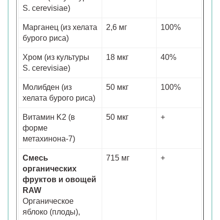
S. cerevisiae)
Марганец (из хелата
2,6 мг
100%
бурого риса)
Хром (из культуры
18 мкг
40%
S. cerevisiae)
Молибден (из
50 мкг
100%
хелата бурого риса)
Витамин K2 (в
50 мкг
+
форме
метахинона-7)
Смесь
715 мг
+
органических
фруктов и овощей
RAW
Органическое
яблоко (плоды),