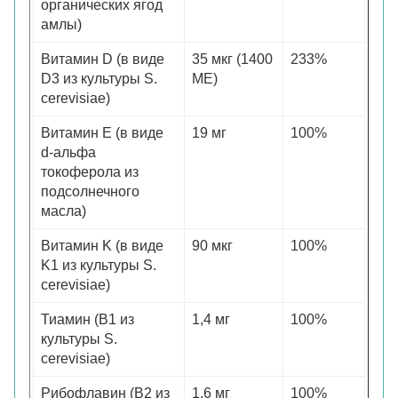
органических ягод
амлы)
Витамин D (в виде
35 мкг (1400
233%
D3 из культуры S.
МЕ)
cerevisiae)
Витамин E (в виде
19 мг
100%
d-альфа
токоферола из
подсолнечного
масла)
Витамин K (в виде
90 мкг
100%
K1 из культуры S.
cerevisiae)
Тиамин (B1 из
1,4 мг
100%
культуры S.
cerevisiae)
Рибофлавин (B2 из
1,6 мг
100%