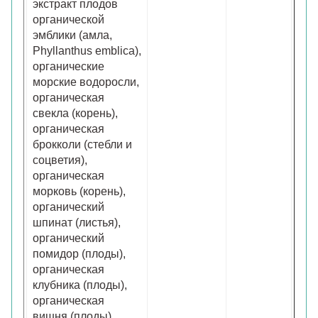
экстракт плодов
органической
эмблики (амла,
Phyllanthus emblica),
органические
морские водоросли,
органическая
свекла (корень),
органическая
брокколи (стебли и
соцветия),
органическая
морковь (корень),
органический
шпинат (листья),
органический
помидор (плоды),
органическая
клубника (плоды),
органическая
вишня (плоды),