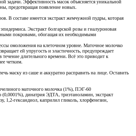
ой задачи. Эффективность масок объясняется уникальной
ины, предотвращая появление новых.
ов. В составе имеется экстракт жемчужной пудры, которая
эпидермиса. Экстракт болгарской розы и гиалуроновая
ожными покровами, обогащая их необходимыми
цессы омоложения на клеточном уровне. Маточное молочко
звращает ей упругость и эластичность, предупреждает
 течение длительного времени. Всё это приводит к
ее четким.
ечь маску из саше и аккуратно расправить на лице. Оставить
 пчелиного маточного молочка (1%), ПЭГ-60
о (0,0001%), динатрия ЭДТА, триэтаноламин, экстракт
у, 1,2-гександиол, каприлил гликоль, хлорфенезин,