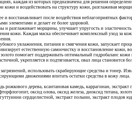
ациях, каждая из которых предназначена
для решения определенн
и кожи и воздействовать на структуру кожи, разглаживая морщ
е и восстанавливает после воздействия неблагоприятных фактор
ми элементами и делает ее более здоровой.
 и разглаживает морщины, улучшает упругость и эластичность 
ения кожи. Каждая маска обеспечивает комплексный уход за к
ения.
убокого увлажнения, питания и смягчения кожи, запускает про
ивизирует естественную самоочистку и восстановление кожи, во
золото помогает поддерживать оптимальный гидробаланс кожи в
тичной, укрепляется и подтягивается, овал лица становится бол
загрязнений, использовать скрабирующие средства и тонер. Извл
ассирующими движениями впитать остатки средства в кожу лица.
дь рожкового дерева, ксантановая камедь, каррагинан, экстракт
торфлогопит, оксид олова, оксид железа, диоксид титана, золот
гуттуинии сердцелистной, экстракт полыни, экстракт плодов юдз