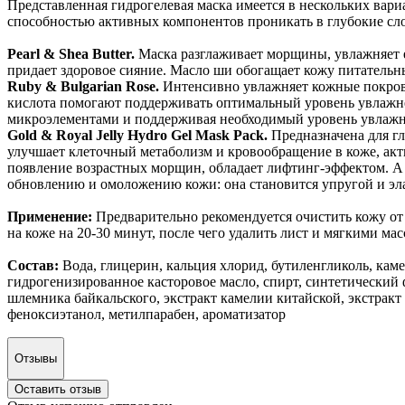
Представленная гидрогелевая маска имеется в нескольких вари
способностью активных компонентов проникать в глубокие сло
Pearl & Shea Butter.
Маска разглаживает морщины, увлажняет е
придает здоровое сияние. Масло ши обогащает кожу питательны
Ruby & Bulgarian Rose.
Интенсивно увлажняет кожные покровы
кислота помогают поддерживать оптимальный уровень увлажн
микроэлементами и поддерживая необходимый уровень у
влажн
Gold & Royal Jelly Hydro Gel Mask Pack.
Предназначена для гл
улучшает клеточный метаболизм и кровообращение в коже, акт
появление возрастных морщин, обладает лифтинг-эффектом. А 
обновлению и омоложению кожи: она становится упругой и элас
Применение:
Предварительно рекомендуется очистить кожу от 
на коже на 20-30 минут, после чего удалить лист и мягкими м
Состав:
Вода, глицерин, кальция хлорид, бутиленгликоль, каме
гидрогенизированное касторовое масло, спирт, синтетический ф
шлемника байкальского, экстракт камелии китайской, экстракт 
феноксиэтанол, метилпарабен, ароматизатор
Отзывы
Оставить отзыв