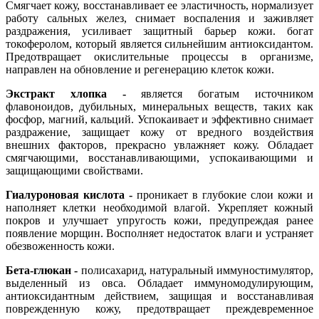
Смягчает кожу, восстанавливает ее эластичность, нормализует
работу сальных желез, снимает воспаления и заживляет
раздражения, усиливает защитный барьер кожи. богат
токоферолом, который является сильнейшим антиоксидантом.
Предотвращает окислительные процессы в организме,
направлен на обновление и регенерацию клеток кожи.
Экстракт хлопка -
является богатым источником
флавоноидов, дубильных, минеральных веществ, таких как
фосфор, магний, кальций. Успокаивает и эффективно снимает
раздражение, защищает кожу от вредного воздействия
внешних факторов, прекрасно увлажняет кожу. Обладает
смягчающими, восстанавливающими, успокаивающими и
защищающими свойствами.
Гиалуроновая кислота -
проникает в глубокие слои кожи и
наполняет клетки необходимой влагой. Укрепляет кожный
покров и улучшает упругость кожи, предупреждая ранее
появление морщин. Восполняет недостаток влаги и устраняет
обезвоженность кожи.
Бета-глюкан -
полисахарид, натуральный иммуностимулятор,
выделенный из овса. Обладает иммуномодулирующим,
антиоксидантным действием, защищая и восстанавливая
поврежденную кожу, предотвращает преждевременное