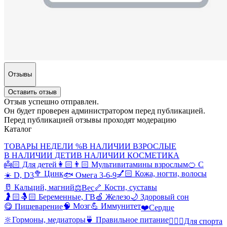
Отзывы
Оставить отзыв
Отзыв успешно отправлен.
Он будет проверен администратором перед публикацией.
Перед публикацией отзывы проходят модерацию
Каталог
ТОВАРЫ НЕДЕЛИ %
В НАЛИЧИИ ВЗРОСЛЫЕ
В НАЛИЧИИ ДЕТИ
В НАЛИЧИИ КОСМЕТИКА
👼🏻 Для детей
👩🏻👨🏻 Мультивитамины взрослым
🍊 С
🥦 Цинк
💅🏻 Кожа, ногти, волосы
☀️ D, D3
🐟 Омега 3-6-9
🥛 Кальций, магний
🦴 Кости, суставы
⚖️Вес
🤰🏻🤱🏻 Беременные, ГВ
🍏 Железо
🌙 Здоровый сон
🧠 Мозг
💪 Иммунитет
😋 Пищеварение
❤️Сердце
🔆Гормоны, медиаторы
🍵 Правильное питание
🤸🏻‍♀️Для спорта