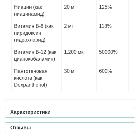
Ниацин (как
20 мг
125%
ниацинамид)
Витамин В-6 (как
2 мг
118%
пиридоксин
гидрохлорид)
Витамин В-12 (как
1,200 мкг
50000%
цианокобаламин)
Пантотеновая
30 мг
600%
кислота (как
Dexpanthenol)
Характеристики
Отзывы