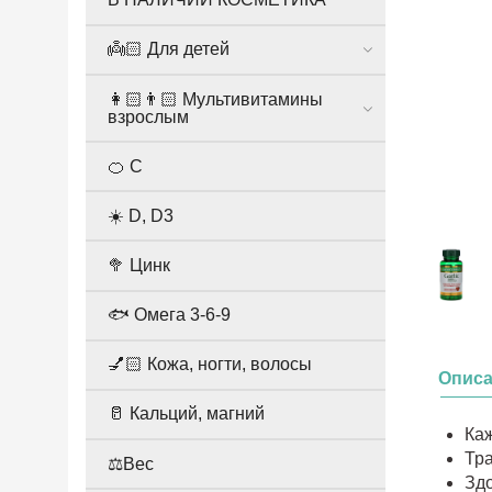
👼🏻 Для детей
👩🏻👨🏻 Мультивитамины
взрослым
🍊 С
☀️ D, D3
🥦 Цинк
🐟 Омега 3-6-9
💅🏻 Кожа, ногти, волосы
Опис
🥛 Кальций, магний
Каж
Тр
⚖️Вес
Зд