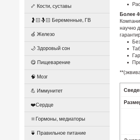
Ра
🦴 Кости, суставы
Более 4
🤰🏻🤱🏻 Беременные, ГВ
Компания
научно 
🍏 Железо
гаранти
Без
🌙 Здоровый сон
Таб
Га
Пр
😋 Пищеварение
**(эквив
🧠 Мозг
Сведе
💪 Иммунитет
Разме
❤️Сердце
🔆Гормоны, медиаторы
🍵 Правильное питание