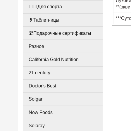
Лукови
🤸🏻‍♀️Для спорта
**(экв
***Сут
💊Таблетницы
🎁Подарочные сертификаты
Разное
California Gold Nutrition
21 century
Doctor's Best
Solgar
Now Foods
Solaray