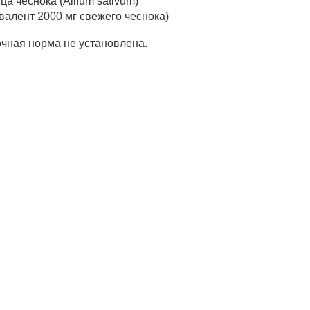
ца чеснока (Allium sativum)
ивалент 2000 мг свежего чеснока)
очная норма не установлена.