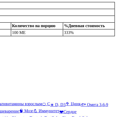
Количество на порцию
%Дневная стоимость
100 МЕ
333%
ьтивитамины взрослым
🍊 С
🥦 Цинк
☀️ D, D3
🐟 Омега 3-6-9
🧠 Мозг
💪 Иммунитет
щеварение
❤️Сердце