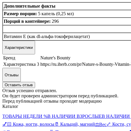
Дополнительные факты
Размер порции:
5 капель (0,25 мл)
Порций в контейнере:
296
Витамин Е (как dl-альфа-токоферилацетат)
Характеристики
Бренд
Nature's Bounty
Характеристика 3
https://ru.iherb.com/pr/Nature-s-Bounty-Vitami
Отзывы
Оставить отзыв
Отзыв успешно отправлен.
Он будет проверен администратором перед публикацией.
Перед публикацией отзывы проходят модерацию
Каталог
ТОВАРЫ НЕДЕЛИ %
В НАЛИЧИИ ВЗРОСЛЫЕ
В НАЛИЧИИ
💅🏻 Кожа, ногти, волосы
🥛 Кальций, магний
🦴 Кости, с
⚖️Вес