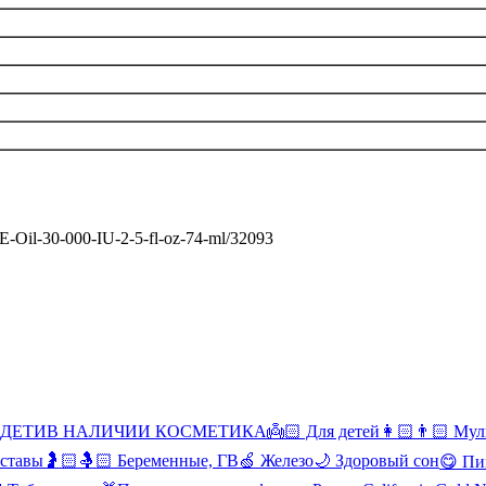
n-E-Oil-30-000-IU-2-5-fl-oz-74-ml/32093
 ДЕТИ
В НАЛИЧИИ КОСМЕТИКА
👼🏻 Для детей
👩🏻👨🏻 Мул
уставы
🤰🏻🤱🏻 Беременные, ГВ
🍏 Железо
🌙 Здоровый сон
😋 Пи