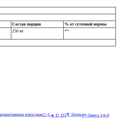
Состав порции
% от суточной нормы
250 мг
**
ьтивитамины взрослым
🍊 С
🥦 Цинк
☀️ D, D3
🐟 Омега 3-6-9