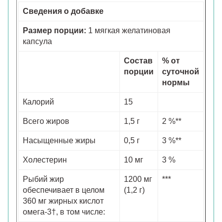
Сведения о добавке
Размер порции:
1 мягкая желатиновая
капсула
Состав
% от
порции
суточной
нормы
Калорий
15
Всего жиров
1,5 г
2 %**
Насыщенные жиры
0,5 г
3 %**
Холестерин
10 мг
3 %
Рыбий жир
1200 мг
***
обеспечивает в целом
(1,2 г)
360 мг жирных кислот
омега-3†, в том числе: