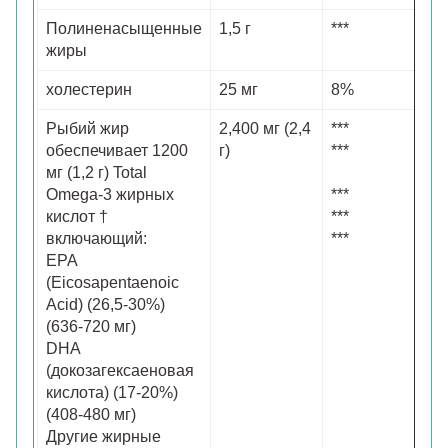
Полиненасыщенные
1,5 г
***
жиры
холестерин
25 мг
8%
Рыбий жир
2,400 мг (2,4
***
обеспечивает 1200
г)
***
мг (1,2 г) Total
Omega-3 жирных
***
кислот †
***
включающий:
***
EPA
(Eicosapentaenoic
Acid) (26,5-30%)
(636-720 мг)
DHA
(докозагексаеновая
кислота) (17-20%)
(408-480 мг)
Другие жирные