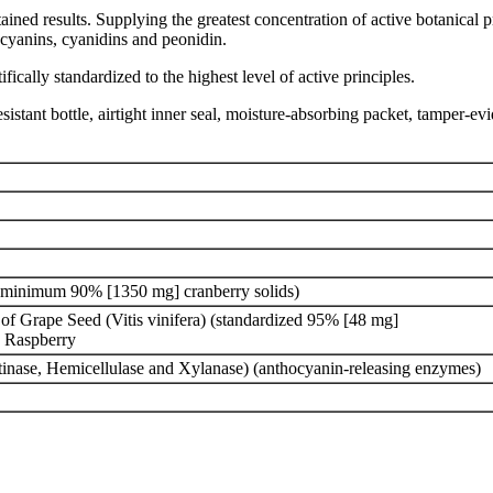
ained results. Supplying the greatest concentration of active botanica
ocyanins, cyanidins and peonidin.
ally standardized to the highest level of active principles.
istant bottle, airtight inner seal, moisture-absorbing packet, tamper-evi
 minimum 90% [1350 mg] cranberry solids)
of Grape Seed (Vitis vinifera) (standardized 95% [48 mg]
k Raspberry
ctinase, Hemicellulase and Xylanase) (anthocyanin-releasing enzymes)