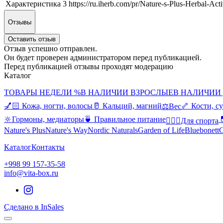
Характеристика 3
https://ru.iherb.com/pr/Nature-s-Plus-Herbal-A
Отзывы
Оставить отзыв
Отзыв успешно отправлен.
Он будет проверен администратором перед публикацией.
Перед публикацией отзывы проходят модерацию
Каталог
ТОВАРЫ НЕДЕЛИ %
В НАЛИЧИИ ВЗРОСЛЫЕ
В НАЛИЧИИ
💅🏻 Кожа, ногти, волосы
🥛 Кальций, магний
🦴 Кости, с
⚖️Вес
🔆Гормоны, медиаторы
🍵 Правильное питание

🤸🏻‍♀️Для спорта
Nature's Plus
Nature's Way
Nordic Naturals
Garden of Life
Bluebonett
C
Каталог
Контакты
+998 99 157-35-58
info@vita-box.ru
Сделано в InSales