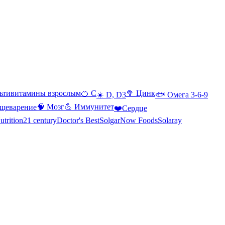
ьтивитамины взрослым
🍊 С
🥦 Цинк
☀️ D, D3
🐟 Омега 3-6-9
🧠 Мозг
💪 Иммунитет
щеварение
❤️Сердце
utrition
21 century
Doctor's Best
Solgar
Now Foods
Solaray