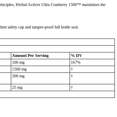
l principles, Herbal Actives Ultra Cranberry 1500™ maximizes the
dent safety cap and tamper-proof full bottle seal.
Amount Per Serving
% DV
100 mg
167%
1500 mg
†
200 mg
†
25 mg
†