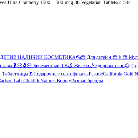
ctives-Ultra-Cranberry-1500-1-500-mcg-30-Vegetarian-Tablets/21534
 ДЕТИ
В НАЛИЧИИ КОСМЕТИКА
👼🏻 Для детей
👩🏻👨🏻 Мул
уставы
🤰🏻🤱🏻 Беременные, ГВ
🍏 Железо
🌙 Здоровый сон
😋 Пи
Таблетницы
🎁Подарочные сертификаты
Разное
California Gold N
arlson Labs
Childlife
Natures Bounty
Разные бренды