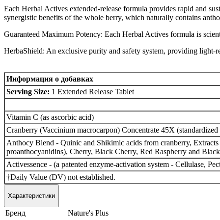
Each Herbal Actives extended-release formula provides rapid and sust
synergistic benefits of the whole berry, which naturally contains anth
Guaranteed Maximum Potency: Each Herbal Actives formula is scientific
HerbaShield: An exclusive purity and safety system, providing light-res
Информация о добавках
Serving Size:
1 Extended Release Tablet
Vitamin C (as ascorbic acid)
Cranberry (Vaccinium macrocarpon) Concentrate 45X (standardized
Anthocy Blend - Quinic and Shikimic acids from cranberry, Extracts 
proanthocyanidins), Cherry, Black Cherry, Red Raspberry and Blac
Activessence - (a patented enzyme-activation system - Cellulase, Pe
†Daily Value (DV) not established.
Характеристики
Бренд
Nature's Plus