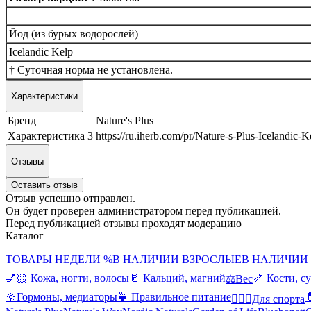
Йод (из бурых водорослей)
Icelandic Kelp
† Суточная норма не установлена.
Характеристики
Бренд
Nature's Plus
Характеристика 3
https://ru.iherb.com/pr/Nature-s-Plus-Icelandic-
Отзывы
Оставить отзыв
Отзыв успешно отправлен.
Он будет проверен администратором перед публикацией.
Перед публикацией отзывы проходят модерацию
Каталог
ТОВАРЫ НЕДЕЛИ %
В НАЛИЧИИ ВЗРОСЛЫЕ
В НАЛИЧИИ
💅🏻 Кожа, ногти, волосы
🥛 Кальций, магний
🦴 Кости, с
⚖️Вес
🔆Гормоны, медиаторы
🍵 Правильное питание

🤸🏻‍♀️Для спорта