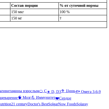
Состав порции
% от суточной нормы
150 мкг
100 %
150 мг
†
ьтивитамины взрослым
🍊 С
🥦 Цинк
☀️ D, D3
🐟 Омега 3-6-9
🧠 Мозг
💪 Иммунитет
щеварение
❤️Сердце
utrition
21 century
Doctor's Best
Solgar
Now Foods
Solaray