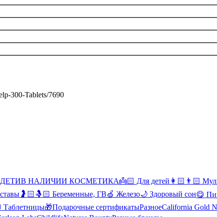
Kelp-300-Tablets/7690
 ДЕТИ
В НАЛИЧИИ КОСМЕТИКА
👼🏻 Для детей
👩🏻👨🏻 Мул
уставы
🤰🏻🤱🏻 Беременные, ГВ
🍏 Железо
🌙 Здоровый сон
😋 Пи
Таблетницы
🎁Подарочные сертификаты
Разное
California Gold N