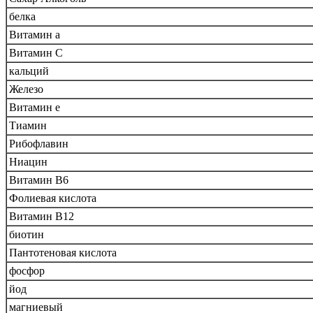
белка
Витамин а
Витамин C
кальций
Железо
Витамин е
Тиамин
Рибофлавин
Ниацин
Витамин В6
Фолиевая кислота
Витамин В12
биотин
Пантотеновая кислота
фосфор
йод
магниевый