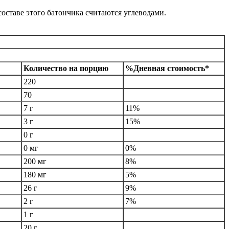
составе этого батончика считаются углеводами.
Количество на порцию
%Дневная стоимость*
220
70
7 г
11%
3 г
15%
0 г
0 мг
0%
200 мг
8%
180 мг
5%
26 г
9%
2 г
7%
1 г
20 г