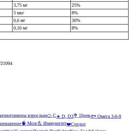
3,75 мг
25%
5 мкг
8%
0,6 мг
30%
0,16 мг
8%
h/21094
ьтивитамины взрослым
🍊 С
🥦 Цинк
☀️ D, D3
🐟 Омега 3-6-9
🧠 Мозг
💪 Иммунитет
щеварение
❤️Сердце