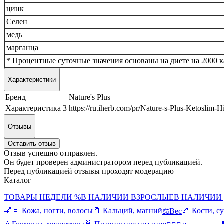
цинк
Селен
медь
марганца
* Процентные суточные значения основаны на диете на 2000 к
Характеристики
Бренд
Nature's Plus
Характеристика 3
https://ru.iherb.com/pr/Nature-s-Plus-Ketosli
Отзывы
Оставить отзыв
Отзыв успешно отправлен.
Он будет проверен администратором перед публикацией.
Перед публикацией отзывы проходят модерацию
Каталог
ТОВАРЫ НЕДЕЛИ %
В НАЛИЧИИ ВЗРОСЛЫЕ
В НАЛИЧИИ
💅🏻 Кожа, ногти, волосы
🥛 Кальций, магний
🦴 Кости, с
⚖️Вес