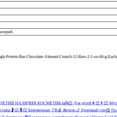
алорий.
m-High-Protein-Bar-Chocolate-Almond-Crunch-12-Bars-2-1-oz-60-g-Eac
 ДЕТИ
В НАЛИЧИИ КОСМЕТИКА
👼🏻 Для детей
👩🏻👨🏻 Мул
уставы
🤰🏻🤱🏻 Беременные, ГВ
🍏 Железо
🌙 Здоровый сон
😋 Пи