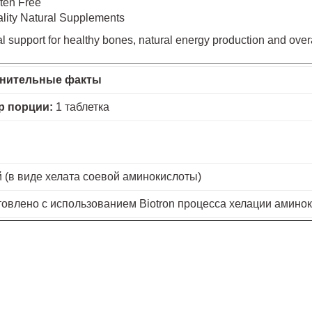
ten Free
lity Natural Supplements
al support for healthy bones, natural energy production and overa
нительные факты
р порции:
1 таблетка
 (в виде хелата соевой аминокислоты)
товлено с использованием Biotron процесса хелации аминок