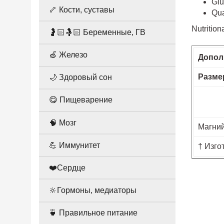
Glu
🦴 Кости, суставы
Qua
Nutrition
🤰🏻🤱🏻 Беременные, ГВ
🍏 Железо
Допол
Разме
🌙 Здоровый сон
😋 Пищеварение
🧠 Мозг
Магний
💪 Иммунитет
† Изго
❤️Сердце
🔆Гормоны, медиаторы
🍵 Правильное питание