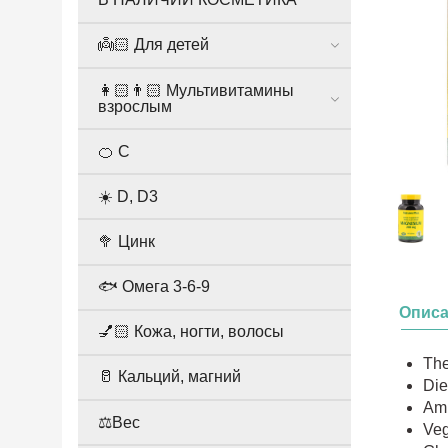
👼🏻 Для детей
👩🏻👨🏻 Мультивитамины
взрослым
🍊 С
☀️ D, D3
🥦 Цинк
🐟 Омега 3-6-9
Опис
💅🏻 Кожа, ногти, волосы
The
🥛 Кальций, магний
Die
Ami
⚖️Вес
Veg