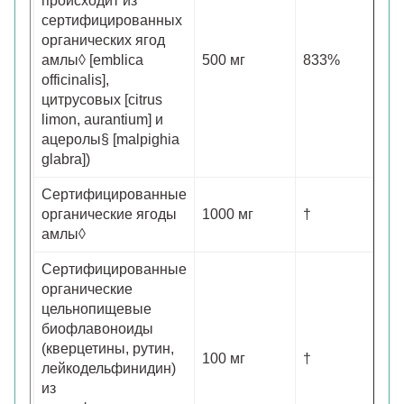
происходит из
сертифицированных
органических ягод
амлы◊ [emblica
500 мг
833%
officinalis],
цитрусовых [citrus
limon, aurantium] и
ацеролы§ [malpighia
glabra])
Сертифицированные
органические ягоды
1000 мг
†
амлы◊
Сертифицированные
органические
цельнопищевые
биофлавоноиды
(кверцетины, рутин,
100 мг
†
лейкодельфинидин)
из