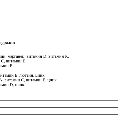
держки:
ний, марганец, витамин D, витамин К.
C, витамин E.
амин E.
витамин E, лютеин, цинк.
A, витамин C, витамин E, цинк.
амин D, цинк.