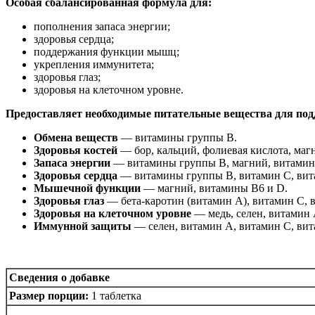
Особая сбалансированная формула для:
пополнения запаса энергии;
здоровья сердца;
поддержания функции мышц;
укрепления иммунитета;
здоровья глаз;
здоровья на клеточном уровне.
Предоставляет необходимые питательные вещества для под
Обмена веществ
— витамины группы B.
Здоровья костей
— бор, кальций, фолиевая кислота, маг
Запаса энергии
— витамины группы B, магний, витамин 
Здоровья сердца
— витамины группы B, витамин C, вит
Мышечной функции
— магний, витамины B6 и D.
Здоровья глаз
— бета-каротин (витамин A), витамин C, 
Здоровья на клеточном уровне
— медь, селен, витамин 
Иммунной защиты
— селен, витамин A, витамин C, вит
Сведения о добавке
Размер порции:
1 таблетка