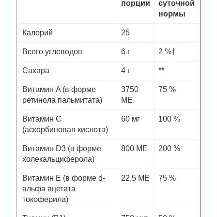
порции
суточной
нормы
Калорий
25
Всего углеводов
6 г
2 %†
Сахара
4 г
**
Витамин A (в форме
3750
75 %
ретинола пальмитата)
МЕ
Витамин С
60 мг
100 %
(аскорбиновая кислота)
Витамин D3 (в форме
800 МЕ
200 %
холекальциферола)
Витамин E (в форме d-
22,5 МЕ
75 %
альфа ацетата
токоферила)