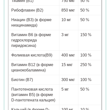
Тиамин (B1)
750 мкг
50 %
Рибофлавин (B2)
850 мкг
50 %
Ниацин (B3) (в форме
10 мг
50 %
ниацинамида)
Витамин B6 (в форме
3 мг
150 %
гидрохлорида
пиридоксина)
Фолиевая кислота(B9)
400 мкг
100 %
Витамин B12 (в форме
15 мкг
250 %
цианокобаламина)
Биотин (B7)
300 мкг
100 %
Пантотеновая кислота
5 мг
50 %
(витамин B5) (в форме
D-пантотената кальция)
Кальций (в форме D-
100 мг
10 %