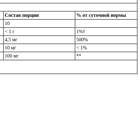
Состав порции
% от суточной нормы
10
< 1 г
1%†
4,5 мг
500%
10 мг
< 1%
100 мг
**