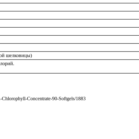
лой шелковицы)
алорий.
h-Chlorophyll-Concentrate-90-Softgels/1883