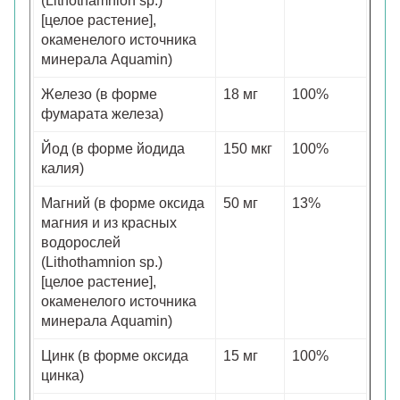
(Lithothamnion sp.)
[целое растение],
окаменелого источника
минерала Aquamin)
Железо (в форме
18 мг
100%
фумарата железа)
Йод (в форме йодида
150 мкг
100%
калия)
Магний (в форме оксида
50 мг
13%
магния и из красных
водорослей
(Lithothamnion sp.)
[целое растение],
окаменелого источника
минерала Aquamin)
Цинк (в форме оксида
15 мг
100%
цинка)