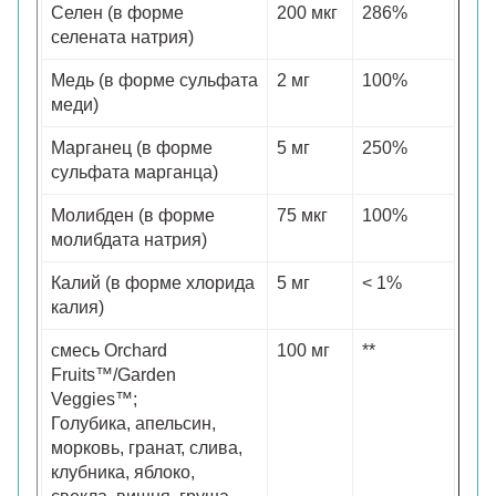
Селен (в форме
200 мкг
286%
селената натрия)
Медь (в форме сульфата
2 мг
100%
меди)
Марганец (в форме
5 мг
250%
сульфата марганца)
Молибден (в форме
75 мкг
100%
молибдата натрия)
Калий (в форме хлорида
5 мг
< 1%
калия)
смесь Orchard
100 мг
**
Fruits™/Garden
Veggies™;
Голубика, апельсин,
морковь, гранат, слива,
клубника, яблоко,