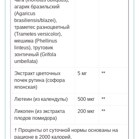
агарик бразильский
(Agaricus
brasiliensis/blazei),
траметес разноцветный
(Trametes versicolor),
мешима (Phellinus
linteus), трутовик
зонтичный (Grifola
umbellata)
Экстракт цветочных
5 мг
**
почек рутина (софора
японская)
Лютеин (из календулы)
500 мкг
**
Ликопен (из экстракта
200 мкг
**
плодов помидора)
† Проценты от суточной нормы основаны на
рационе в 2000 калорий.