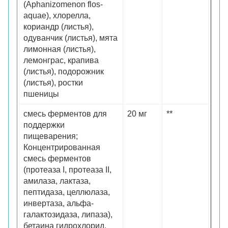
(Aphanizomenon flos-
aquae), хлорелла,
кориандр (листья),
одуванчик (листья), мята
лимонная (листья),
лемонграс, крапива
(листья), подорожник
(листья), ростки
пшеницы
смесь ферментов для
20 мг
**
поддержки
пищеварения;
Концентрированная
смесь ферментов
(протеаза I, протеаза II,
амилаза, лактаза,
пептидаза, целлюлаза,
инвертаза, альфа-
галактозидаза, липаза),
бетаина гидрохлорид,