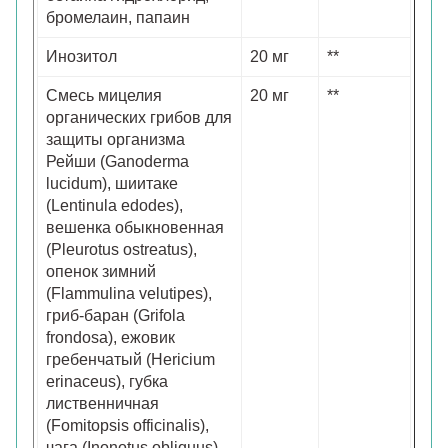
бромелаин, папаин
Инозитол
20 мг
**
Смесь мицелия
20 мг
**
органических грибов для
защиты организма
Рейши (Ganoderma
lucidum), шиитаке
(Lentinula edodes),
вешенка обыкновенная
(Pleurotus ostreatus),
опенок зимний
(Flammulina velutipes),
гриб-баран (Grifola
frondosa), ежовик
гребенчатый (Hericium
erinaceus), губка
лиственничная
(Fomitopsis officinalis),
чага (Inonotus obliquus),