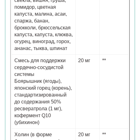
свекла, вишня, груша,
помидор, цветная
капуста, малина, асаи,
спаржа, банан,
брокколи, брюссельская
капуста, капуста, клюква,
огурец, виноград, горох,
ананас, тыква, шпинат
Смесь для поддержки
20 мг
**
сердечно-сосудистой
системы
Боярышник (ягоды),
японский горец (корень),
стандартизированный
до содержания 50%
ресвератрола (1 мг),
кофермент Q10
(убихинон)
Холин (в форме
20 мг
**