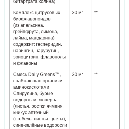
битартрата холина)
Комплекс цитрусовых
20 мг
**
биофлавоноидов
(из апельсина,
грейпфрута, лимона,
лайма, мандарина)
содержит: гесперидин,
нарингин, нарурутин,
эриоцитрин, флавонолы
и флавоны
Смесь Daily Greens™,
20 мг
**
снабжающая организм
аминокислотами
Спирулина, бурые
водоросли, люцерна
(листья, ростки ячменя,
кникус аптечный
(стебель, листья, цветы),
сине-зелёные водоросли