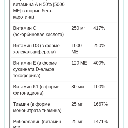
витамина А и 50% [5000
МЕ] в форме бета-
каротина)
Витамин С
250 мг
417%
(аскорбиновая кислота)
Витамин D3 (в форме
1000
250%
холекальциферола)
МЕ
Витамин E (в форме
120 МЕ
400%
сукцината D-альфа
токоферила)
Витамин K1 (в форме
80 мкг
100%
фитонадиона)
Тиамин (в форме
25 мг
1667%
мононитрата тиамина)
Рибофлавин (витамин
25 мг
1471%
B2)