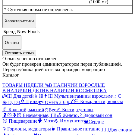
(1000 мг)
* Суточная норма не определена.
Характеристики
Бренд
Now Foods
Отзывы
Оставить отзыв
Отзыв успешно отправлен.
Он будет проверен администратором перед публикацией.
Перед публикацией отзывы проходят модерацию
Каталог
ТОВАРЫ НЕДЕЛИ %
В НАЛИЧИИ ВЗРОСЛЫЕ
В НАЛИЧИИ ДЕТИ
В НАЛИЧИИ КОСМЕТИКА
👼🏻 Для детей
👩🏻👨🏻 Мультивитамины взрослым
🍊 С
🥦 Цинк
💅🏻 Кожа, ногти, волосы
☀️ D, D3
🐟 Омега 3-6-9
🥛 Кальций, магний
🦴 Кости, суставы
⚖️Вес
🤰🏻🤱🏻 Беременные, ГВ
🍏 Железо
🌙 Здоровый сон
🧠 Мозг
💪 Иммунитет
😋 Пищеварение
❤️Сердце
🔆Гормоны, медиаторы
🍵 Правильное питание
🤸🏻‍♀️Для спорта