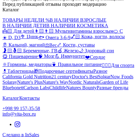
Перед публикацией отзывы проходят модерацию
Каталог
ТОВАРЫ НЕДЕЛИ %
В НАЛИЧИИ ВЗРОСЛЫЕ
В НАЛИЧИИ ДЕТИ
В НАЛИЧИИ КОСМЕТИКА
👼🏻 Для детей
👩🏻👨🏻 Мультивитамины взрослым
🍊 С
🥦 Цинк
💅🏻 Кожа, ногти, волосы
☀️ D, D3
🐟 Омега 3-6-9
🥛 Кальций, магний
🦴 Кости, суставы
⚖️Вес
🤰🏻🤱🏻 Беременные, ГВ
🍏 Железо
🌙 Здоровый сон
🧠 Мозг
💪 Иммунитет
😋 Пищеварение
❤️Сердце
🔆Гормоны, медиаторы
🍵 Правильное питание
🤸🏻‍♀️Для спорта
💊Таблетницы
🎁Подарочные сертификаты
Разное
California Gold Nutrition
21 century
Doctor's Best
Solgar
Now Foods
Solaray
Nature's Plus
Nature's Way
Nordic Naturals
Garden of Life
Bluebonett
Carlson Labs
Childlife
Natures Bounty
Разные бренды
Каталог
Контакты
+998 99 157-35-58
info@vita-box.ru
Сделано в InSales