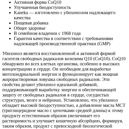
Активная форма CoQ10
Улучшенная биодоступность
Kaneka — изготовлено с убихинолом надлежащего
качества
Пищевая добавка
Общее здоровье
В семейном владении с 1968 года
Гарантия качества в соответствии с требованиями
надлежащей производственной практики (GMP)
Убихинол является восстановленной и активной формой
гасителя свободных радикалов коэнзима Q10 (CoQ10). CoQ10
обнаружен во всех клетках организма, особенно в высоких
концентрациях в сердце. Он необходим для выработки
митохондриальной энергии и функционирует как мощная
жирорастворимая ловушка свободных радикалов. Эти
свойства делают убихинол идеальной добавкой,
поддерживающей выработку энергии и обеспечивающей
защиту от свободных радикалов в сердце, сосудистых
структурах, мозге и нейронах. Установлено, что убихинол
обладает высокой биодоступностью, а добавление масла МСТ
(триглицеридное масло с цепочками средней длины) к этому
продукту естественным образом увеличивает его
растворимость и улучшает кишечную абсорбцию, формируя,
таким образом, продукт с превосходной биологической