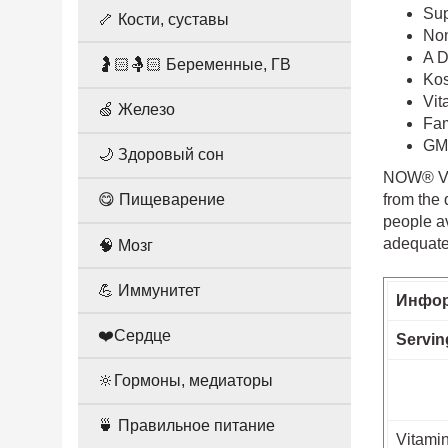
Sup
🦴 Кости, суставы
No
A D
🤰🏻🤱🏻 Беременные, ГВ
Kos
Vit
🍏 Железо
Fam
GMP
🌙 Здоровый сон
NOW® Vita
from the 
😋 Пищеварение
people a
adequate
🧠 Мозг
💪 Иммунитет
Инфор
❤️Сердце
Servin
🔆Гормоны, медиаторы
🍵 Правильное питание
Vitamin