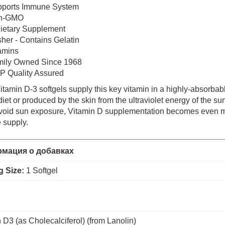
ports Immune System
n-GMO
ietary Supplement
her - Contains Gelatin
amins
ily Owned Since 1968
 Quality Assured
min D-3 softgels supply this key vitamin in a highly-absorbable
diet or produced by the skin from the ultraviolet energy of the su
void sun exposure, Vitamin D supplementation becomes even mo
 supply.
мация о добавках
g Size:
1 Softgel
 D3 (as Cholecalciferol) (from Lanolin)