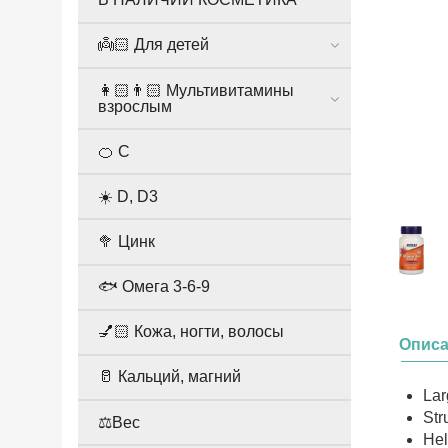
👼🏻 Для детей
👩🏻👨🏻 Мультивитамины
взрослым
🍊 С
☀️ D, D3
🥦 Цинк
🐟 Омега 3-6-9
💅🏻 Кожа, ногти, волосы
Опис
🥛 Кальций, магний
Lar
Str
⚖️Вес
Hel