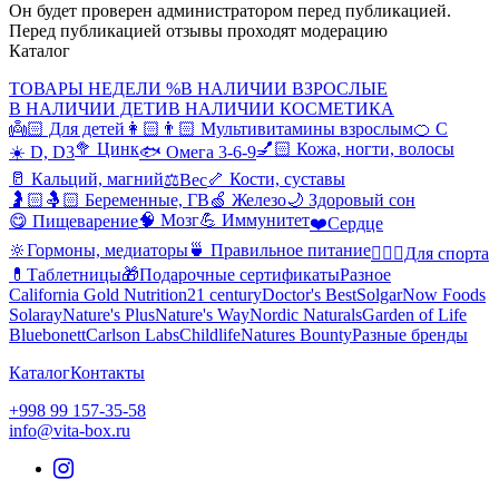
Он будет проверен администратором перед публикацией.
Перед публикацией отзывы проходят модерацию
Каталог
ТОВАРЫ НЕДЕЛИ %
В НАЛИЧИИ ВЗРОСЛЫЕ
В НАЛИЧИИ ДЕТИ
В НАЛИЧИИ КОСМЕТИКА
👼🏻 Для детей
👩🏻👨🏻 Мультивитамины взрослым
🍊 С
🥦 Цинк
💅🏻 Кожа, ногти, волосы
☀️ D, D3
🐟 Омега 3-6-9
🥛 Кальций, магний
🦴 Кости, суставы
⚖️Вес
🤰🏻🤱🏻 Беременные, ГВ
🍏 Железо
🌙 Здоровый сон
🧠 Мозг
💪 Иммунитет
😋 Пищеварение
❤️Сердце
🔆Гормоны, медиаторы
🍵 Правильное питание
🤸🏻‍♀️Для спорта
💊Таблетницы
🎁Подарочные сертификаты
Разное
California Gold Nutrition
21 century
Doctor's Best
Solgar
Now Foods
Solaray
Nature's Plus
Nature's Way
Nordic Naturals
Garden of Life
Bluebonett
Carlson Labs
Childlife
Natures Bounty
Разные бренды
Каталог
Контакты
+998 99 157-35-58
info@vita-box.ru