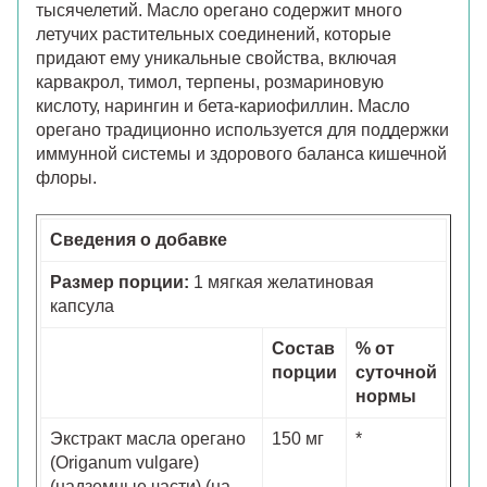
тысячелетий. Масло орегано содержит много
летучих растительных соединений, которые
придают ему уникальные свойства, включая
карвакрол, тимол, терпены, розмариновую
кислоту, нарингин и бета-кариофиллин. Масло
орегано традиционно используется для поддержки
иммунной системы и здорового баланса кишечной
флоры.
Сведения о добавке
Размер порции:
1 мягкая желатиновая
капсула
Состав
% от
порции
суточной
нормы
Экстракт масла орегано
150 мг
*
(Origanum vulgare)
(надземные части) (на