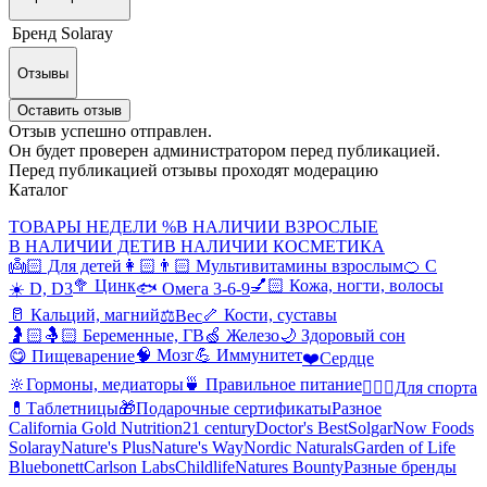
Бренд
Solaray
Отзывы
Оставить отзыв
Отзыв успешно отправлен.
Он будет проверен администратором перед публикацией.
Перед публикацией отзывы проходят модерацию
Каталог
ТОВАРЫ НЕДЕЛИ %
В НАЛИЧИИ ВЗРОСЛЫЕ
В НАЛИЧИИ ДЕТИ
В НАЛИЧИИ КОСМЕТИКА
👼🏻 Для детей
👩🏻👨🏻 Мультивитамины взрослым
🍊 С
🥦 Цинк
💅🏻 Кожа, ногти, волосы
☀️ D, D3
🐟 Омега 3-6-9
🥛 Кальций, магний
🦴 Кости, суставы
⚖️Вес
🤰🏻🤱🏻 Беременные, ГВ
🍏 Железо
🌙 Здоровый сон
🧠 Мозг
💪 Иммунитет
😋 Пищеварение
❤️Сердце
🔆Гормоны, медиаторы
🍵 Правильное питание
🤸🏻‍♀️Для спорта
💊Таблетницы
🎁Подарочные сертификаты
Разное
California Gold Nutrition
21 century
Doctor's Best
Solgar
Now Foods
Solaray
Nature's Plus
Nature's Way
Nordic Naturals
Garden of Life
Bluebonett
Carlson Labs
Childlife
Natures Bounty
Разные бренды