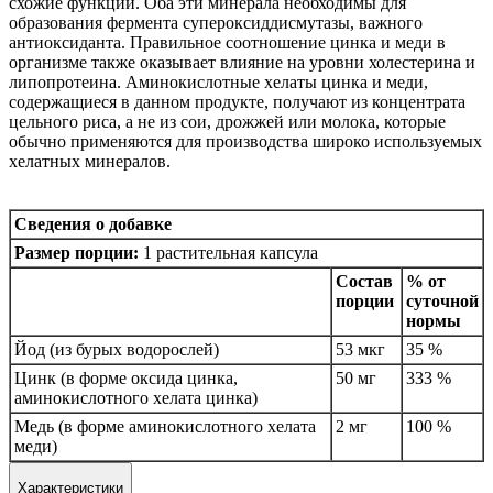
схожие функции. Оба эти минерала необходимы для
образования фермента супероксиддисмутазы, важного
антиоксиданта. Правильное соотношение цинка и меди в
организме также оказывает влияние на уровни холестерина и
липопротеина. Аминокислотные хелаты цинка и меди,
содержащиеся в данном продукте, получают из концентрата
цельного риса, а не из сои, дрожжей или молока, которые
обычно применяются для производства широко используемых
хелатных минералов.
Сведения о добавке
Размер порции:
1 растительная капсула
Состав
% от
порции
суточной
нормы
Йод (из бурых водорослей)
53 мкг
35 %
Цинк (в форме оксида цинка,
50 мг
333 %
аминокислотного хелата цинка)
Медь (в форме аминокислотного хелата
2 мг
100 %
меди)
Характеристики