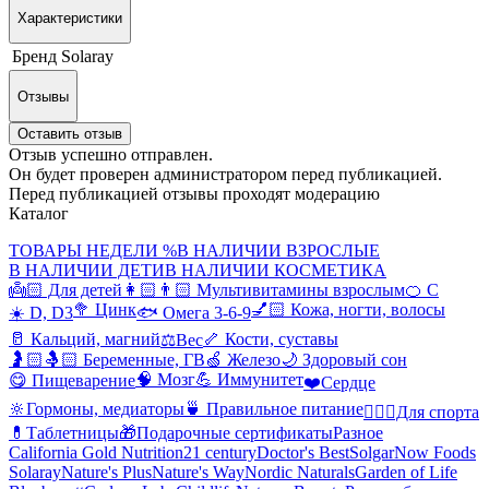
Характеристики
Бренд
Solaray
Отзывы
Оставить отзыв
Отзыв успешно отправлен.
Он будет проверен администратором перед публикацией.
Перед публикацией отзывы проходят модерацию
Каталог
ТОВАРЫ НЕДЕЛИ %
В НАЛИЧИИ ВЗРОСЛЫЕ
В НАЛИЧИИ ДЕТИ
В НАЛИЧИИ КОСМЕТИКА
👼🏻 Для детей
👩🏻👨🏻 Мультивитамины взрослым
🍊 С
🥦 Цинк
💅🏻 Кожа, ногти, волосы
☀️ D, D3
🐟 Омега 3-6-9
🥛 Кальций, магний
🦴 Кости, суставы
⚖️Вес
🤰🏻🤱🏻 Беременные, ГВ
🍏 Железо
🌙 Здоровый сон
🧠 Мозг
💪 Иммунитет
😋 Пищеварение
❤️Сердце
🔆Гормоны, медиаторы
🍵 Правильное питание
🤸🏻‍♀️Для спорта
💊Таблетницы
🎁Подарочные сертификаты
Разное
California Gold Nutrition
21 century
Doctor's Best
Solgar
Now Foods
Solaray
Nature's Plus
Nature's Way
Nordic Naturals
Garden of Life