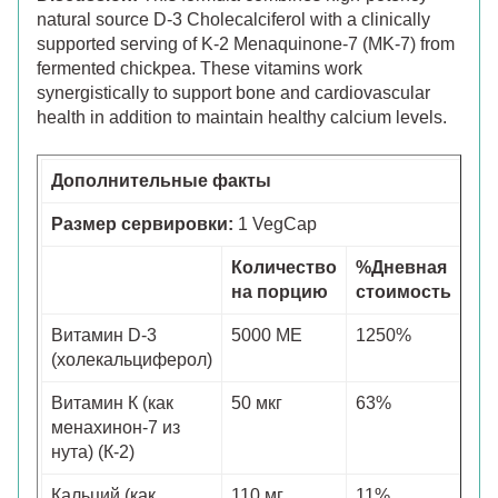
natural source D-3 Cholecalciferol with a clinically
supported serving of K-2 Menaquinone-7 (MK-7) from
fermented chickpea. These vitamins work
synergistically to support bone and cardiovascular
health in addition to maintain healthy calcium levels.
Дополнительные факты
Размер сервировки:
1 VegCap
Количество
%Дневная
на порцию
стоимость
Витамин D-3
5000 МЕ
1250%
(холекальциферол)
Витамин К (как
50 мкг
63%
менахинон-7 из
нута) (К-2)
Кальций (как
110 мг
11%