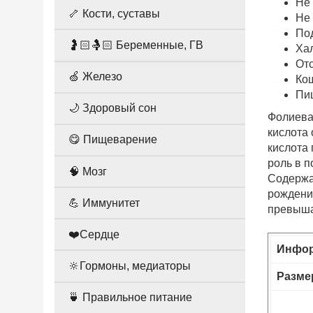
Не
🦴 Кости, суставы
Не
По
🤰🏻🤱🏻 Беременные, ГВ
Ха
От
🍏 Железо
Ко
Пи
🌙 Здоровый сон
Фолиева
кислота
😋 Пищеварение
кислота 
роль в 
🧠 Мозг
Содержа
рождени
💪 Иммунитет
превыша
❤️Сердце
Инфор
🔆Гормоны, медиаторы
Разме
🍵 Правильное питание