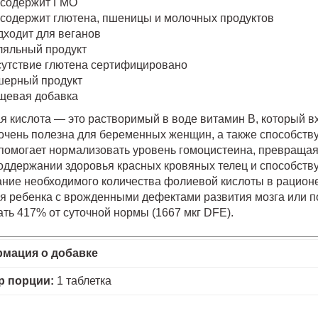
 содержит ГМО
 содержит глютена, пшеницы и молочных продуктов
дходит для веганов
ляльный продукт
сутствие глютена сертифицировано
шерный продукт
щевая добавка
я кислота — это растворимый в воде витамин В, который в
 очень полезна для беременных женщин, а также способств
помогает нормализовать уровень гомоцистеина, превращая 
поддержании здоровья красных кровяных телец и способств
ние необходимого количества фолиевой кислоты в рацион
я ребенка с врожденными дефектами развития мозга или п
ть 417% от суточной нормы (1667 мкг DFE).
мация о добавке
р порции:
1 таблетка