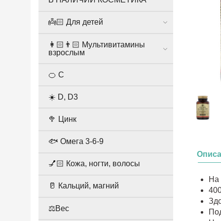
👼🏻 Для детей
👩🏻👨🏻 Мультивитамины
взрослым
🍊 С
☀️ D, D3
🥦 Цинк
🐟 Омега 3-6-9
Опис
💅🏻 Кожа, ногти, волосы
На 
🥛 Кальций, магний
400
Зд
⚖️Вес
По