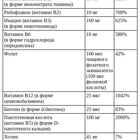
(в форме мононитрата тиамина)
Рибофлавин (витамин B2)
10 мг
769%
Ниацин (витамин B3)
100 мг
625%
(в форме никотинамида)
Витамин B6
10 мг
588%
(в форме гидрохлорида
пиридоксина)
Фолат
166 мкг
42%
пищевого
фолатного
эквивалента
(100 мкг
фолиевой
кислоты)
Витамин B12 (в форме
25 мкг
1042%
цианокобаламина)
Биотин (в форме d-биотина)
25 мкг
83%
Пантотеновая кислота
100 мг
2000%
(витамин B5) (в форме D-
пантотената кальция)
Холин
41 мг
7%