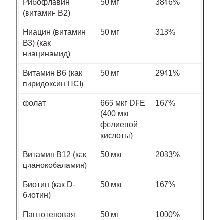
Рибофлавин
50 мг
3846%
(витамин B2)
Ниацин (витамин
50 мг
313%
B3) (как
ниацинамид)
Витамин B6 (как
50 мг
2941%
пиридоксин HCI)
фолат
666 мкг DFE
167%
(400 мкг
фолиевой
кислоты)
Витамин B12 (как
50 мкг
2083%
цианокобаламин)
Биотин (как D-
50 мкг
167%
биотин)
Пантотеновая
50 мг
1000%