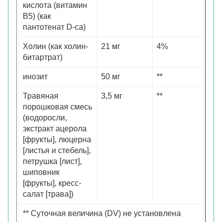
кислота (витамин
B5) (как
пантотенат D-ca)
Холин (как холин-
21 мг
4%
битартрат)
инозит
50 мг
**
Травяная
3,5 мг
**
порошковая смесь
(водоросли,
экстракт ацерола
[фрукты], люцерна
[листья и стебель],
петрушка [лист],
шиповник
[фрукты], кресс-
салат [трава])
** Суточная величина (DV) не установлена